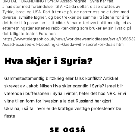
BRUTAL FORANDRING I SYRIA: Assad-regime i Syria har falt.
Jihadister med forbindelser til Al-Qaida deltar, disse støttes av
Tyrkia, Israel og USA. Rart å tenke på, de narrer oss hele tiden med
diverse lavmålte løgner, og bak trekker de samme i trådene for å få
det hele til å passe inn i sitt bilde. Vi har etterhvert blitt mektig lei av
etterretningstjenestenes rabbi-tenkning som bruker av sin livstid på
det billigste teater. Foto her:
https://www.telegraph.co.uk/news/worldnews/middleeast/syria/1058539
Assad-accused-of-boosting-al-Qaeda-with-secret-oil-deals.html
Hva skjer i Syria?
Gammeltestamentlig blitzkrieg eller falsk konflikt? Artikkel
skrevet av Jakob Nilsen Hva skjer egentlig i Syria? Israel blir
værende i buffersonen i Syria i vinter, heter det hos NRK. Er vi
vitne til en form for invasjon a la det Russland har gjort i
Ukraina, i så fall hvor er de kraftige vestlige protestene? De
fleste
SE OGSÅ