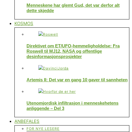
Menneskene har glemt Gud, det var derfor alt
dette skjedde
KOSMOS
Direktivet om ET/UFO-hemmeligholdelse: Fra
Roswell til MJ12, NASA og offentlige
desinformasjonsprosjekter
Artemis II: Det var en gang 10 gaver til sannheten
Utenomjordisk infiltrasjon i menneskehetens
anliggende – Del 3
ANBEFALES
FOR NYE LESERE