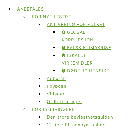
ANBEFALES
FOR NYE LESERE
AKTIVERING FOR FOLKET
➊ GLOBAL
KORRUPSJON
➋ FALSK KLIMAKRISE
➌ ISKALDE
VIRKEMIDLER
➍ DØDELIG HENSIKT
Anbefalt
I dybden
Videoer
Ordforklaringer
FOR LYSBRINGERE
Den store bevissthetsguiden
12 tips: Bli anonym online