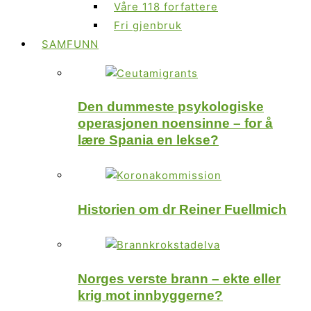
Våre 118 forfattere
Fri gjenbruk
SAMFUNN
Den dummeste psykologiske
operasjonen noensinne – for å
lære Spania en lekse?
Historien om dr Reiner Fuellmich
Norges verste brann – ekte eller
krig mot innbyggerne?