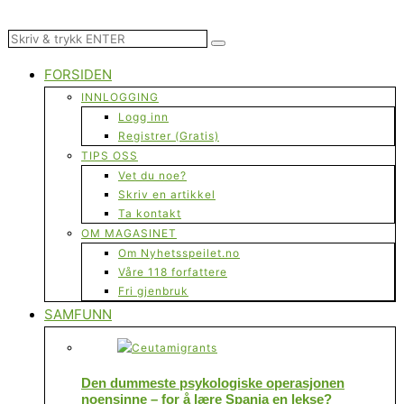
FORSIDEN
INNLOGGING
Logg inn
Registrer (Gratis)
TIPS OSS
Vet du noe?
Skriv en artikkel
Ta kontakt
OM MAGASINET
Om Nyhetsspeilet.no
Våre 118 forfattere
Fri gjenbruk
SAMFUNN
Den dummeste psykologiske operasjonen
noensinne – for å lære Spania en lekse?