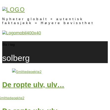
Nyheter globalt + autentisk
faktasjekk = Høyere bevissthet
Bla i tag
solberg
De ropte ulv, ulv…