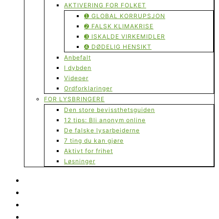
AKTIVERING FOR FOLKET
➊ GLOBAL KORRUPSJON
➋ FALSK KLIMAKRISE
➌ ISKALDE VIRKEMIDLER
➍ DØDELIG HENSIKT
Anbefalt
I dybden
Videoer
Ordforklaringer
FOR LYSBRINGERE
Den store bevissthetsguiden
12 tips: Bli anonym online
De falske lysarbeiderne
7 ting du kan gjøre
Aktivt for frihet
Løsninger