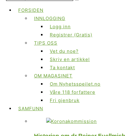
FORSIDEN
INNLOGGING
Logg inn
Registrer (Gratis)
TIPS OSS
Vet du noe?
Skriv en artikkel
Ta kontakt
OM MAGASINET
Om Nyhetsspeilet.no
Våre 118 forfattere
Fri gjenbruk
SAMFUNN
Historien om dr Reiner Fuellmich