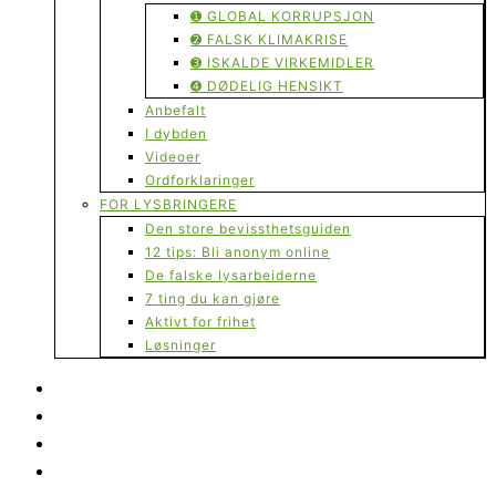
➊ GLOBAL KORRUPSJON
➋ FALSK KLIMAKRISE
➌ ISKALDE VIRKEMIDLER
➍ DØDELIG HENSIKT
Anbefalt
I dybden
Videoer
Ordforklaringer
FOR LYSBRINGERE
Den store bevissthetsguiden
12 tips: Bli anonym online
De falske lysarbeiderne
7 ting du kan gjøre
Aktivt for frihet
Løsninger