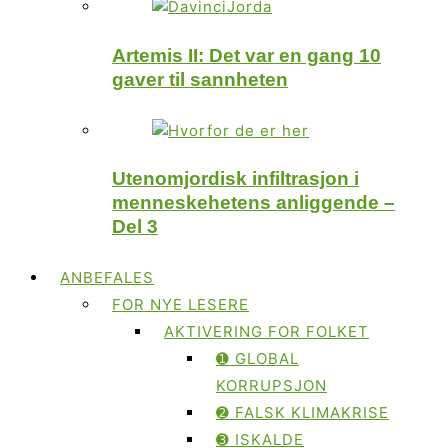
Artemis II: Det var en gang 10
gaver til sannheten
Utenomjordisk infiltrasjon i
menneskehetens anliggende –
Del 3
ANBEFALES
FOR NYE LESERE
AKTIVERING FOR FOLKET
➊ GLOBAL
KORRUPSJON
➋ FALSK KLIMAKRISE
➌ ISKALDE