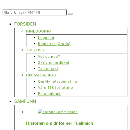
FORSIDEN
INNLOGGING
Logg inn
Registrer (Gratis)
TIPS OSS
Vet du noe?
Skriv en artikkel
Ta kontakt
OM MAGASINET
Om Nyhetsspeilet.no
Våre 118 forfattere
Fri gjenbruk
SAMFUNN
Historien om dr Reiner Fuellmich