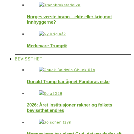
Norges verste brann – ekte eller krig mot
innbyggerne?
Merkevare Trump®
BEVISSTHET
Donald Trump har åpnet Pandoras eske
2026: Året institusjoner rakner og folkets
bevissthet endres
Menneskene har glemt Gud, det var derfor alt