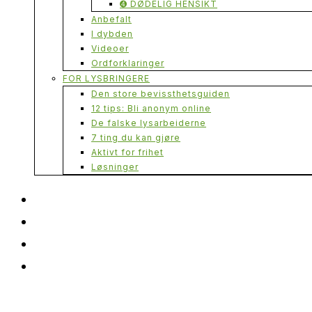
➍ DØDELIG HENSIKT
Anbefalt
I dybden
Videoer
Ordforklaringer
FOR LYSBRINGERE
Den store bevissthetsguiden
12 tips: Bli anonym online
De falske lysarbeiderne
7 ting du kan gjøre
Aktivt for frihet
Løsninger