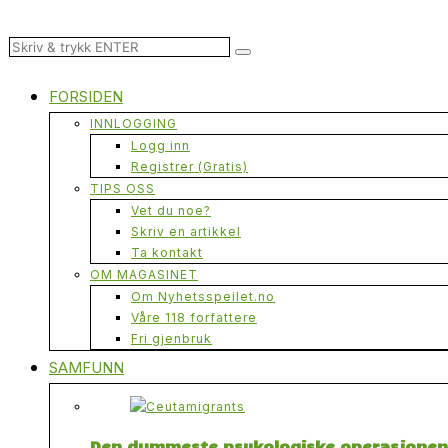
FORSIDEN
INNLOGGING
Logg inn
Registrer (Gratis)
TIPS OSS
Vet du noe?
Skriv en artikkel
Ta kontakt
OM MAGASINET
Om Nyhetsspeilet.no
Våre 118 forfattere
Fri gjenbruk
SAMFUNN
Den dummeste psykologiske operasjonen n