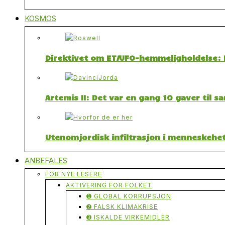
KOSMOS
Direktivet om ET/UFO-hemmeligholdelse: F
Artemis II: Det var en gang 10 gaver til 
Utenomjordisk infiltrasjon i menneskehet
ANBEFALES
FOR NYE LESERE
AKTIVERING FOR FOLKET
➊ GLOBAL KORRUPSJON
➋ FALSK KLIMAKRISE
➌ ISKALDE VIRKEMIDLER