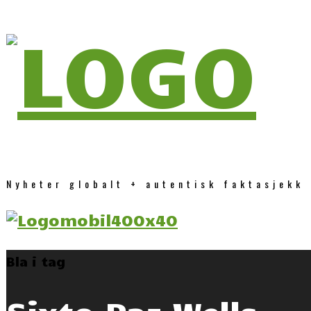
Nyheter globalt + autentisk faktasjekk
Bla i tag
Sixto Paz Wells