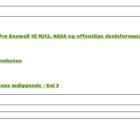
ra Roswell til MJ12, NASA og offentlige desinformas
sannheten
ens anliggende – Del 3