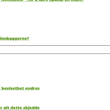
t innbyggerne?
s bevissthet endres
 alt dette skjedde