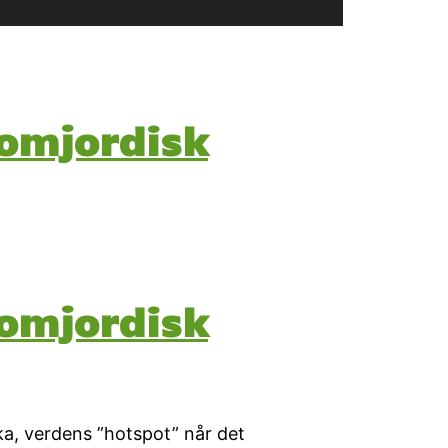
nomjordisk
nomjordisk
ka, verdens ”hotspot” når det