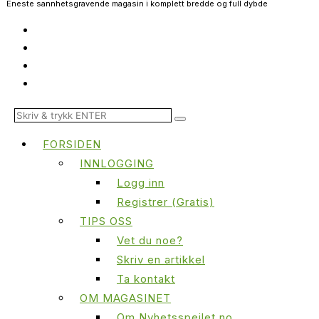
Eneste sannhetsgravende magasin i komplett bredde og full dybde
FORSIDEN
INNLOGGING
Logg inn
Registrer (Gratis)
TIPS OSS
Vet du noe?
Skriv en artikkel
Ta kontakt
OM MAGASINET
Om Nyhetsspeilet.no