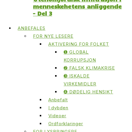
menneskehetens anliggende
– Del 3
ANBEFALES
FOR NYE LESERE
AKTIVERING FOR FOLKET
➊ GLOBAL
KORRUPSJON
➋ FALSK KLIMAKRISE
➌ ISKALDE
VIRKEMIDLER
➍ DØDELIG HENSIKT
Anbefalt
I dybden
Videoer
Ordforklaringer
FOR LYSBRINGERE