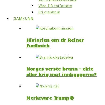
Våre 118 forfattere
Fri gjenbruk
SAMFUNN
Historien om dr Reiner
Fuellmich
Norges verste brann – ekte
eller krig mot innbyggerne?
Merkevare Trump®