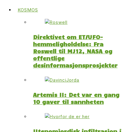
KOSMOS
Direktivet om ET/UFO-
hemmeligholdelse: Fra
Roswell til MJ12, NASA og
offentlige
desinformasjonsprosjekter
Artemis II: Det var en gang
10 gaver til sannheten
Utenomjordisk infiltrasjon i