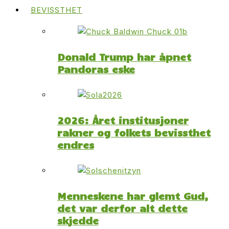
BEVISSTHET
Donald Trump har åpnet
Pandoras eske
2026: Året institusjoner
rakner og folkets bevissthet
endres
Menneskene har glemt Gud,
det var derfor alt dette
skjedde