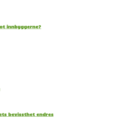
mot innbyggerne?
e
kets bevissthet endres