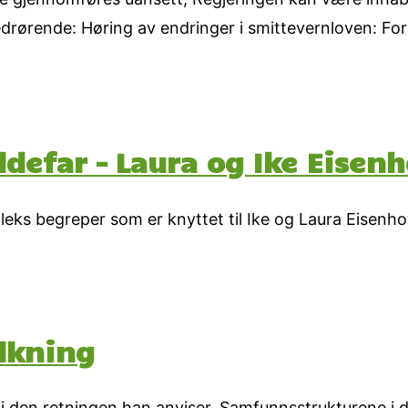
drørende: Høring av endringer i smittevernloven: For
ldefar – Laura og Ike Eisen
mpleks begreper som er knyttet til Ike og Laura Eisenh
lkning
 den retningen han anviser. Samfunnsstrukturene i de