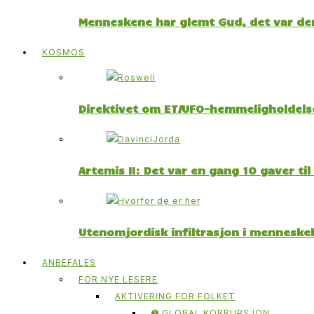
Menneskene har glemt Gud, det var der
KOSMOS
Direktivet om ET/UFO-hemmeligholdelse
Artemis II: Det var en gang 10 gaver ti
Utenomjordisk infiltrasjon i menneskeh
ANBEFALES
FOR NYE LESERE
AKTIVERING FOR FOLKET
➊ GLOBAL KORRUPSJON