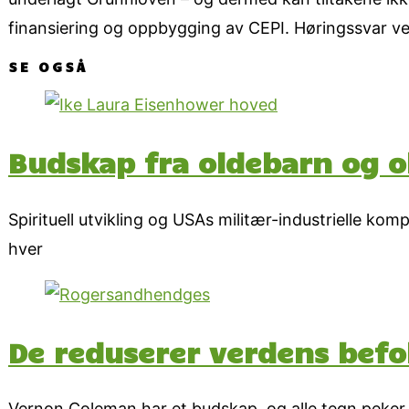
finansiering og oppbygging av CEPI. Høringssvar ve
SE OGSÅ
Budskap fra oldebarn og o
Spirituell utvikling og USAs militær-industrielle ko
hver
De reduserer verdens befo
Vernon Coleman har et budskap, og alle tegn peker i