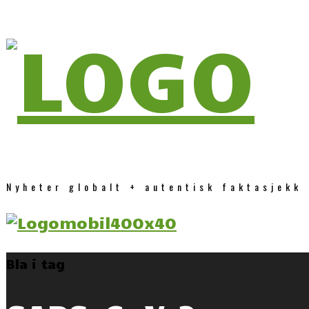
Nyheter globalt + autentisk faktasjekk
Bla i tag