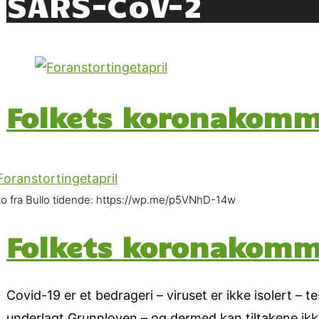
SARS-CoV-2
Folkets koronakommi
to fra Bullo tidende: https://wp.me/p5VNhD-14w
Folkets koronakommi
Covid-19 er et bedrageri – viruset er ikke isolert – 
underlagt Grunnloven – og dermed kan tiltakene ikk