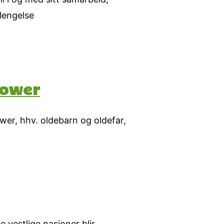
lengelse
hower
ower, hhv. oldebarn og oldefar,
 vestlige nasjoner blir