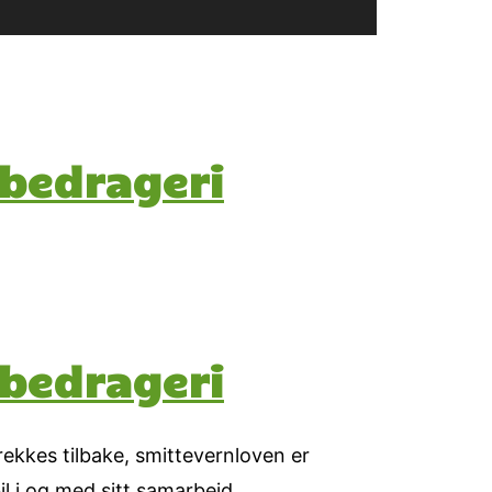
 bedrageri
 bedrageri
trekkes tilbake, smittevernloven er
 i og med sitt samarbeid,