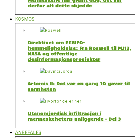
derfor alt dette skjedde
KOSMOS
Direktivet om ET/UFO-
hemmeligholdelse: Fra Roswell til MJ12,
NASA og offentlige
desinformasjonsprosjekter
Artemis II: Det var en gang 10 gaver til
sannheten
Utenomjordisk infiltrasjon i
menneskehetens anliggende – Del 3
ANBEFALES