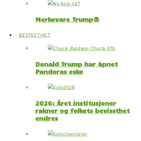
Merkevare Trump®
BEVISSTHET
Donald Trump har åpnet
Pandoras eske
2026: Året institusjoner
rakner og folkets bevissthet
endres