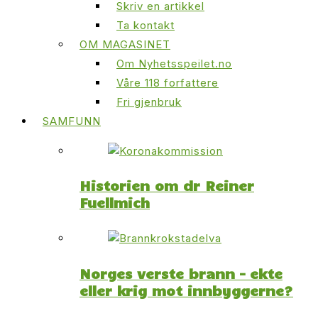
Skriv en artikkel
Ta kontakt
OM MAGASINET
Om Nyhetsspeilet.no
Våre 118 forfattere
Fri gjenbruk
SAMFUNN
Historien om dr Reiner
Fuellmich
Norges verste brann – ekte
eller krig mot innbyggerne?