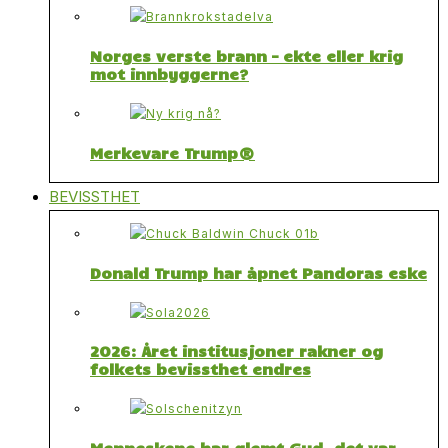
Norges verste brann – ekte eller krig
mot innbyggerne?
Merkevare Trump®
BEVISSTHET
Donald Trump har åpnet Pandoras eske
2026: Året institusjoner rakner og
folkets bevissthet endres
Menneskene har glemt Gud, det var