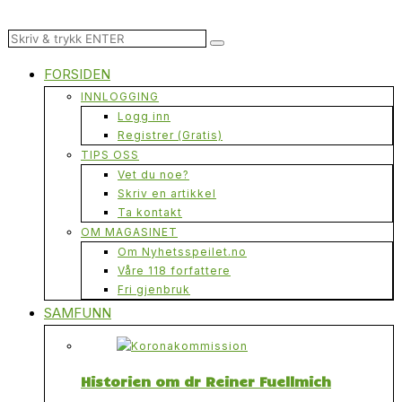
FORSIDEN
INNLOGGING
Logg inn
Registrer (Gratis)
TIPS OSS
Vet du noe?
Skriv en artikkel
Ta kontakt
OM MAGASINET
Om Nyhetsspeilet.no
Våre 118 forfattere
Fri gjenbruk
SAMFUNN
Historien om dr Reiner Fuellmich