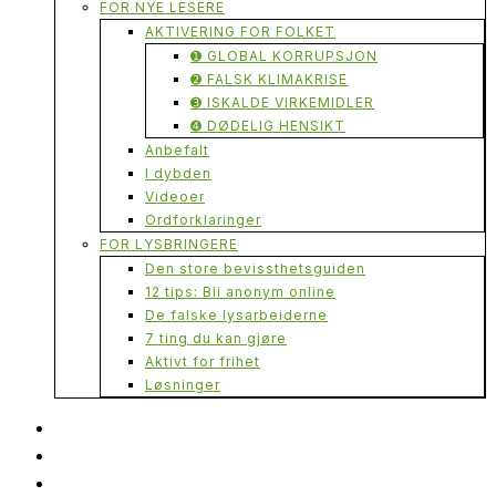
FOR NYE LESERE
AKTIVERING FOR FOLKET
➊ GLOBAL KORRUPSJON
➋ FALSK KLIMAKRISE
➌ ISKALDE VIRKEMIDLER
➍ DØDELIG HENSIKT
Anbefalt
I dybden
Videoer
Ordforklaringer
FOR LYSBRINGERE
Den store bevissthetsguiden
12 tips: Bli anonym online
De falske lysarbeiderne
7 ting du kan gjøre
Aktivt for frihet
Løsninger