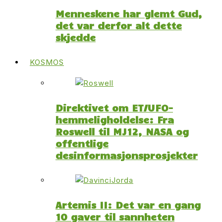
Menneskene har glemt Gud,
det var derfor alt dette
skjedde
KOSMOS
Direktivet om ET/UFO-
hemmeligholdelse: Fra
Roswell til MJ12, NASA og
offentlige
desinformasjonsprosjekter
Artemis II: Det var en gang
10 gaver til sannheten