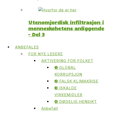
Utenomjordisk infiltrasjon i
menneskehetens anliggende
– Del 3
ANBEFALES
FOR NYE LESERE
AKTIVERING FOR FOLKET
➊ GLOBAL
KORRUPSJON
➋ FALSK KLIMAKRISE
➌ ISKALDE
VIRKEMIDLER
➍ DØDELIG HENSIKT
Anbefalt