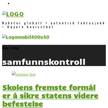
Nyheter globalt + autentisk faktasjekk
= Høyere bevissthet
Bla i tag
samfunnskontroll
Skolens fremste formål
er å sikre statens videre
befestelse