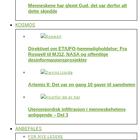
Menneskene har glemt Gud, det var derfor alt
dette skjedde
KOSMOS
Direktivet om ET/UFO-hemmeligholdelse: Fra
Roswell til MJ12, NASA og offentlige
desinformasjonsprosjekter
Artemis II: Det var en gang 10 gaver til sannheten
Utenomjordisk infiltrasjon i menneskehetens
anliggende – Del 3
ANBEFALES
FOR NYE LESERE