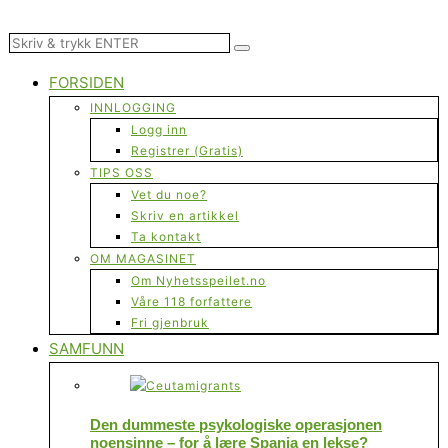
FORSIDEN
INNLOGGING
Logg inn
Registrer (Gratis)
TIPS OSS
Vet du noe?
Skriv en artikkel
Ta kontakt
OM MAGASINET
Om Nyhetsspeilet.no
Våre 118 forfattere
Fri gjenbruk
SAMFUNN
Den dummeste psykologiske operasjonen
noensinne – for å lære Spania en lekse?