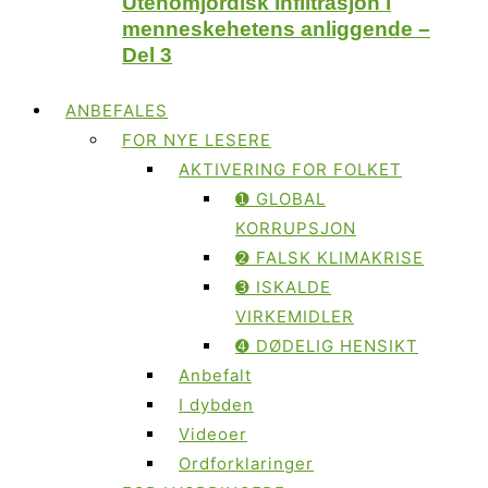
Utenomjordisk infiltrasjon i
menneskehetens anliggende –
Del 3
ANBEFALES
FOR NYE LESERE
AKTIVERING FOR FOLKET
➊ GLOBAL
KORRUPSJON
➋ FALSK KLIMAKRISE
➌ ISKALDE
VIRKEMIDLER
➍ DØDELIG HENSIKT
Anbefalt
I dybden
Videoer
Ordforklaringer