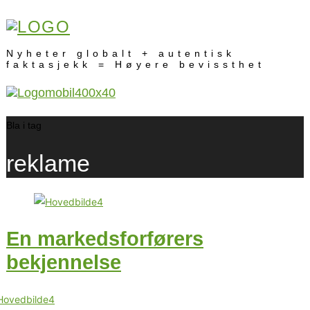
Nyheter globalt + autentisk
faktasjekk = Høyere bevissthet
Bla i tag
reklame
En markedsforførers
bekjennelse