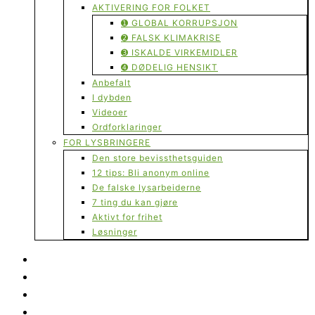
AKTIVERING FOR FOLKET
➊ GLOBAL KORRUPSJON
➋ FALSK KLIMAKRISE
➌ ISKALDE VIRKEMIDLER
➍ DØDELIG HENSIKT
Anbefalt
I dybden
Videoer
Ordforklaringer
FOR LYSBRINGERE
Den store bevissthetsguiden
12 tips: Bli anonym online
De falske lysarbeiderne
7 ting du kan gjøre
Aktivt for frihet
Løsninger