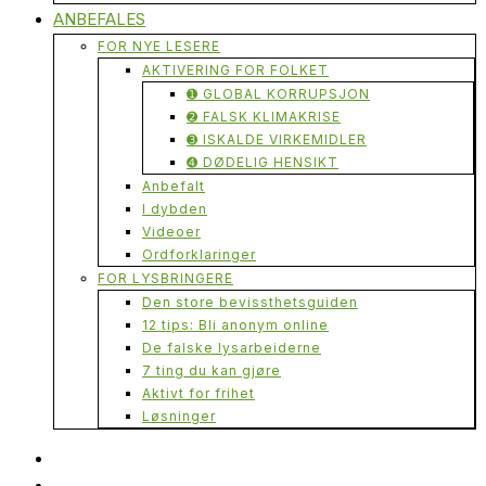
ANBEFALES
FOR NYE LESERE
AKTIVERING FOR FOLKET
➊ GLOBAL KORRUPSJON
➋ FALSK KLIMAKRISE
➌ ISKALDE VIRKEMIDLER
➍ DØDELIG HENSIKT
Anbefalt
I dybden
Videoer
Ordforklaringer
FOR LYSBRINGERE
Den store bevissthetsguiden
12 tips: Bli anonym online
De falske lysarbeiderne
7 ting du kan gjøre
Aktivt for frihet
Løsninger