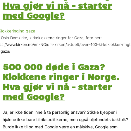
Hva gjør vi nå – starter
med Google?
 Oslo Domkirke, kirkeklokkene ringer for Gaza, foto her:
ps://www.kirken.no/nn-NO/om-kirken/aktuelt/over-400-kirkeklokker-ring
-gaza/
500 000 døde i Gaza?
Klokkene ringer i Norge.
Hva gjør vi nå – starter
med Google?
Ja, er ikke tiden inne å ta personlig ansvar? Stikke kjepper i
hjulene ikke bare til rikspolitikerne, men også oljefondets bakfolk?
Burde ikke til og med Google være en målskive, Google som