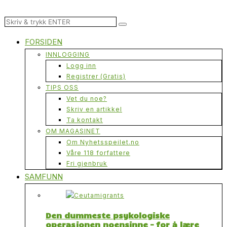
FORSIDEN
INNLOGGING
Logg inn
Registrer (Gratis)
TIPS OSS
Vet du noe?
Skriv en artikkel
Ta kontakt
OM MAGASINET
Om Nyhetsspeilet.no
Våre 118 forfattere
Fri gjenbruk
SAMFUNN
Den dummeste psykologiske
operasjonen noensinne – for å lære