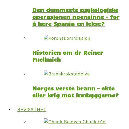
Den dummeste psykologiske
operasjonen noensinne – for
å lære Spania en lekse?
Historien om dr Reiner
Fuellmich
Norges verste brann – ekte
eller krig mot innbyggerne?
BEVISSTHET