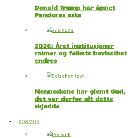
Donald Trump har åpnet
Pandoras eske
2026: Året institusjoner
rakner og folkets bevissthet
endres
Menneskene har glemt Gud,
det var derfor alt dette
skjedde
KOSMOS