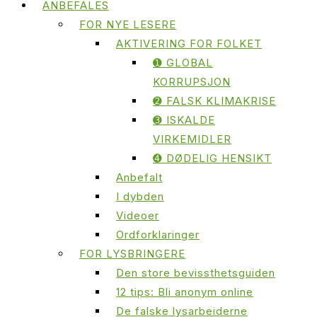
ANBEFALES
FOR NYE LESERE
AKTIVERING FOR FOLKET
➊ GLOBAL
KORRUPSJON
➋ FALSK KLIMAKRISE
➌ ISKALDE
VIRKEMIDLER
➍ DØDELIG HENSIKT
Anbefalt
I dybden
Videoer
Ordforklaringer
FOR LYSBRINGERE
Den store bevissthetsguiden
12 tips: Bli anonym online
De falske lysarbeiderne