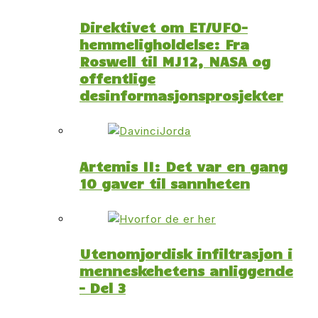
Direktivet om ET/UFO-
hemmeligholdelse: Fra
Roswell til MJ12, NASA og
offentlige
desinformasjonsprosjekter
Artemis II: Det var en gang
10 gaver til sannheten
Utenomjordisk infiltrasjon i
menneskehetens anliggende
– Del 3