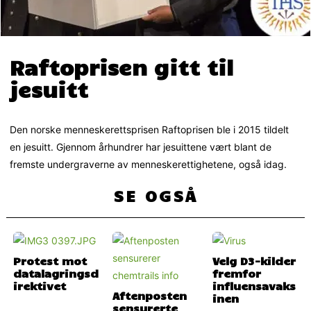
Raftoprisen gitt til
jesuitt
Den norske menneskerettsprisen Raftoprisen ble i 2015 tildelt
en jesuitt. Gjennom århundrer har jesuittene vært blant de
fremste undergraverne av menneskerettighetene, også idag.
SE OGSÅ
Protest mot
Velg D3-kilder
datalagringsd
fremfor
irektivet
influensavaks
Aftenposten
inen
sensurerte