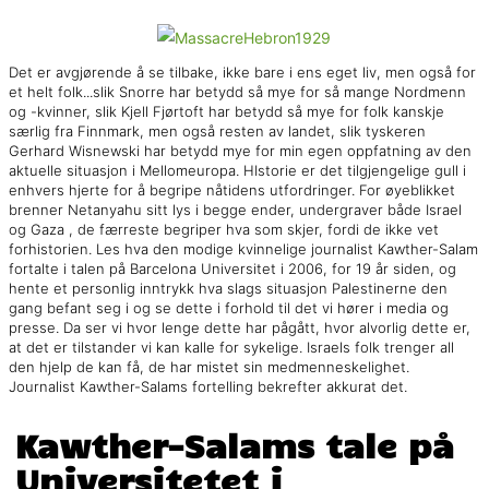
Det er avgjørende å se tilbake, ikke bare i ens eget liv, men også for
et helt folk...slik Snorre har betydd så mye for så mange Nordmenn
og -kvinner, slik Kjell Fjørtoft har betydd så mye for folk kanskje
særlig fra Finnmark, men også resten av landet, slik tyskeren
Gerhard Wisnewski har betydd mye for min egen oppfatning av den
aktuelle situasjon i Mellomeuropa. HIstorie er det tilgjengelige gull i
enhvers hjerte for å begripe nåtidens utfordringer. For øyeblikket
brenner Netanyahu sitt lys i begge ender, undergraver både Israel
og Gaza , de færreste begriper hva som skjer, fordi de ikke vet
forhistorien. Les hva den modige kvinnelige journalist Kawther-Salam
fortalte i talen på Barcelona Universitet i 2006, for 19 år siden, og
hente et personlig inntrykk hva slags situasjon Palestinerne den
gang befant seg i og se dette i forhold til det vi hører i media og
presse. Da ser vi hvor lenge dette har pågått, hvor alvorlig dette er,
at det er tilstander vi kan kalle for sykelige. Israels folk trenger all
den hjelp de kan få, de har mistet sin medmenneskelighet.
Journalist Kawther-Salams fortelling bekrefter akkurat det.
Kawther-Salams tale på
Universitetet i