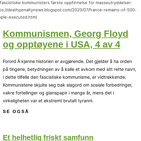
fascistiske kommunisters første oppfinnelse for masseutryddelser:
ps://deathpenaltynews.blogspot.com/2020/07/france-remains-of-500-
ple-executed.html
Kommunismen, Georg Floyd
og opptøyene i USA, 4 av 4
Forord Å kjenne historien er avgjørende. Det gjelder å ha orden
på tingene, betydningen av å kalle et avkom med sitt rette navn,
i dette tilfelle den fascistiske kommunisme, er vidtrekkende.
Kommunistene skjulte seg bak slagord om sosiale forbedringer,
vakre fortellinger og glanspapir i mange år, mens det i
virkeligheten var et ekstremt brutalt tyranni.
SE OGSÅ
Et helhetlig friskt samfunn