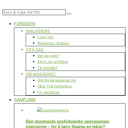
FORSIDEN
INNLOGGING
Logg inn
Registrer (Gratis)
TIPS OSS
Vet du noe?
Skriv en artikkel
Ta kontakt
OM MAGASINET
Om Nyhetsspeilet.no
Våre 118 forfattere
Fri gjenbruk
SAMFUNN
Den dummeste psykologiske operasjonen
noensinne – for å lære Spania en lekse?