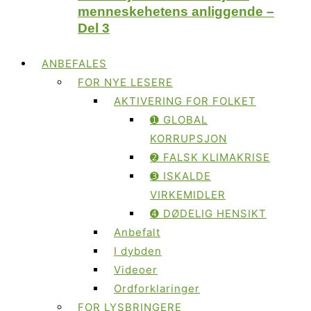
menneskehetens anliggende –
Del 3
ANBEFALES
FOR NYE LESERE
AKTIVERING FOR FOLKET
➊ GLOBAL
KORRUPSJON
➋ FALSK KLIMAKRISE
➌ ISKALDE
VIRKEMIDLER
➍ DØDELIG HENSIKT
Anbefalt
I dybden
Videoer
Ordforklaringer
FOR LYSBRINGERE