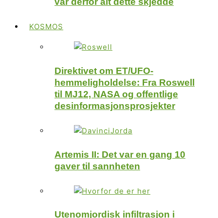
var derfor alt dette skjedde
KOSMOS
Direktivet om ET/UFO-
hemmeligholdelse: Fra Roswell
til MJ12, NASA og offentlige
desinformasjonsprosjekter
Artemis II: Det var en gang 10
gaver til sannheten
Utenomjordisk infiltrasjon i