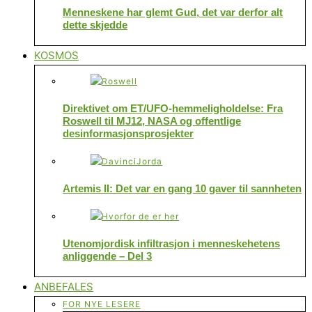
Menneskene har glemt Gud, det var derfor alt
dette skjedde
KOSMOS
Direktivet om ET/UFO-hemmeligholdelse: Fra
Roswell til MJ12, NASA og offentlige
desinformasjonsprosjekter
Artemis II: Det var en gang 10 gaver til sannheten
Utenomjordisk infiltrasjon i menneskehetens
anliggende – Del 3
ANBEFALES
FOR NYE LESERE