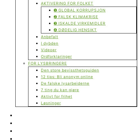
AKTIVERING FOR FOLKET
➊ GLOBAL KORRUPSJON
➋ FALSK KLIMAKRISE
➌ ISKALDE VIRKEMIDLER
➍ DØDELIG HENSIKT
Anbefalt
I dybden
Videoer
Ordforklaringer
FOR LYSBRINGERE
Den store bevissthetsguiden
12 tips: Bli anonym online
De falske lysarbeiderne
7 ting du kan gjøre
Aktivt for frihet
Løsninger