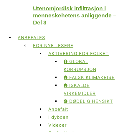
Utenomjordisk infiltrasjon i
menneskehetens anliggende –
Del 3
ANBEFALES
FOR NYE LESERE
AKTIVERING FOR FOLKET
➊ GLOBAL
KORRUPSJON
➋ FALSK KLIMAKRISE
➌ ISKALDE
VIRKEMIDLER
➍ DØDELIG HENSIKT
Anbefalt
I dybden
Videoer