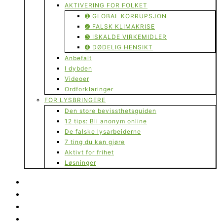
AKTIVERING FOR FOLKET
➊ GLOBAL KORRUPSJON
➋ FALSK KLIMAKRISE
➌ ISKALDE VIRKEMIDLER
➍ DØDELIG HENSIKT
Anbefalt
I dybden
Videoer
Ordforklaringer
FOR LYSBRINGERE
Den store bevissthetsguiden
12 tips: Bli anonym online
De falske lysarbeiderne
7 ting du kan gjøre
Aktivt for frihet
Løsninger