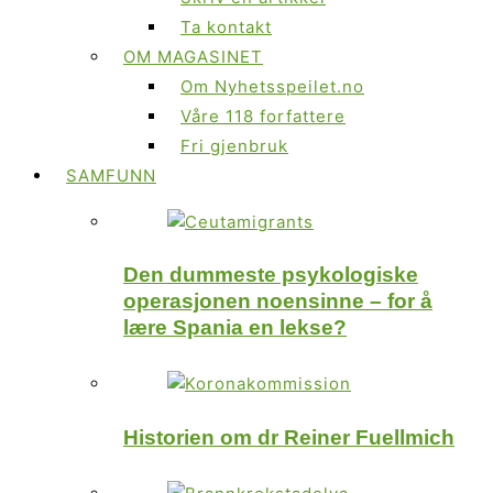
Ta kontakt
OM MAGASINET
Om Nyhetsspeilet.no
Våre 118 forfattere
Fri gjenbruk
SAMFUNN
Den dummeste psykologiske
operasjonen noensinne – for å
lære Spania en lekse?
Historien om dr Reiner Fuellmich