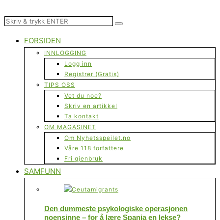
FORSIDEN
INNLOGGING
Logg inn
Registrer (Gratis)
TIPS OSS
Vet du noe?
Skriv en artikkel
Ta kontakt
OM MAGASINET
Om Nyhetsspeilet.no
Våre 118 forfattere
Fri gjenbruk
SAMFUNN
Den dummeste psykologiske operasjonen
noensinne – for å lære Spania en lekse?