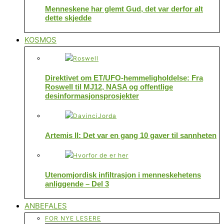
Menneskene har glemt Gud, det var derfor alt
dette skjedde
KOSMOS
Direktivet om ET/UFO-hemmeligholdelse: Fra
Roswell til MJ12, NASA og offentlige
desinformasjonsprosjekter
Artemis II: Det var en gang 10 gaver til sannheten
Utenomjordisk infiltrasjon i menneskehetens
anliggende – Del 3
ANBEFALES
FOR NYE LESERE