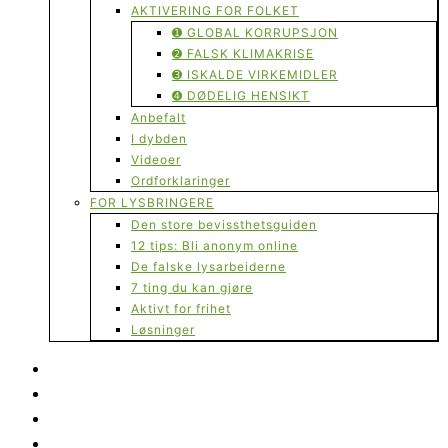
AKTIVERING FOR FOLKET
➊ GLOBAL KORRUPSJON
➋ FALSK KLIMAKRISE
➌ ISKALDE VIRKEMIDLER
➍ DØDELIG HENSIKT
Anbefalt
I dybden
Videoer
Ordforklaringer
FOR LYSBRINGERE
Den store bevissthetsguiden
12 tips: Bli anonym online
De falske lysarbeiderne
7 ting du kan gjøre
Aktivt for frihet
Løsninger