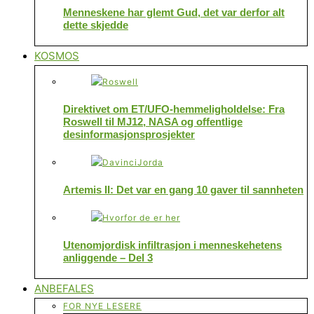
Menneskene har glemt Gud, det var derfor alt
dette skjedde
KOSMOS
Direktivet om ET/UFO-hemmeligholdelse: Fra
Roswell til MJ12, NASA og offentlige
desinformasjonsprosjekter
Artemis II: Det var en gang 10 gaver til sannheten
Utenomjordisk infiltrasjon i menneskehetens
anliggende – Del 3
ANBEFALES
FOR NYE LESERE