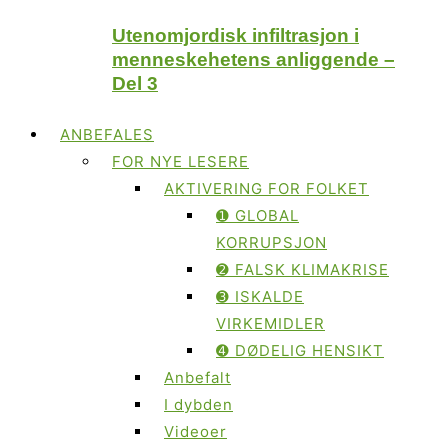
Utenomjordisk infiltrasjon i
menneskehetens anliggende –
Del 3
ANBEFALES
FOR NYE LESERE
AKTIVERING FOR FOLKET
➊ GLOBAL
KORRUPSJON
➋ FALSK KLIMAKRISE
➌ ISKALDE
VIRKEMIDLER
➍ DØDELIG HENSIKT
Anbefalt
I dybden
Videoer