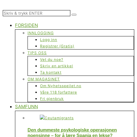
FORSIDEN
INNLOGGING
Logg inn
Registrer (Gratis)
TIPS OSS
Vet du noe?
Skriv en artikkel
Ta kontakt
OM MAGASINET
Om Nyhetsspeilet.no
Våre 118 forfattere
Fri gjenbruk
SAMFUNN
Den dummeste psykologiske operasjonen
noensinne – for å lære Spania en lekse?