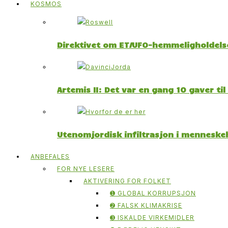
KOSMOS
Direktivet om ET/UFO-hemmeligholdelse
Artemis II: Det var en gang 10 gaver ti
Utenomjordisk infiltrasjon i menneskeh
ANBEFALES
FOR NYE LESERE
AKTIVERING FOR FOLKET
➊ GLOBAL KORRUPSJON
➋ FALSK KLIMAKRISE
➌ ISKALDE VIRKEMIDLER