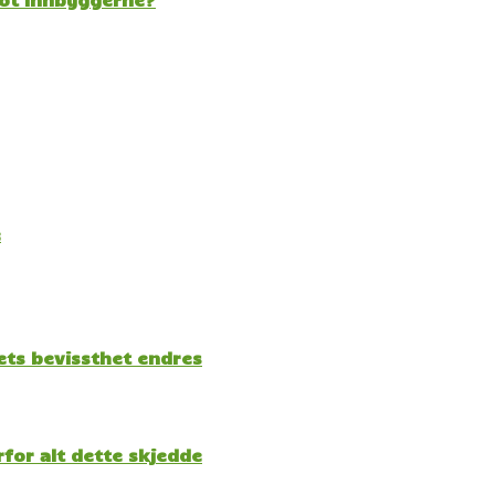
e
kets bevissthet endres
for alt dette skjedde