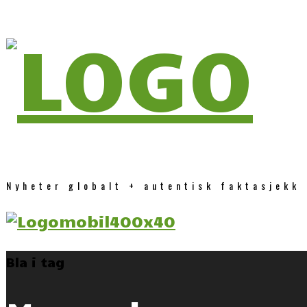
Nyheter globalt + autentisk faktasjekk
Bla i tag