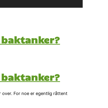
e baktanker?
e baktanker?
 over. For noe er egentlig råttent