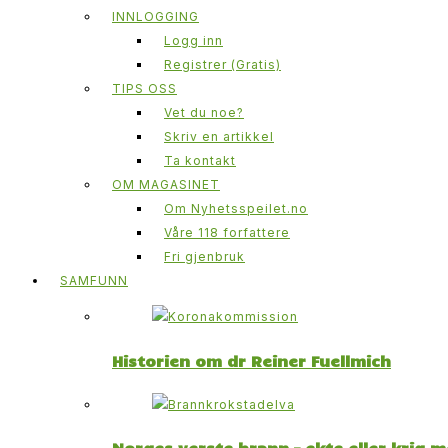
INNLOGGING
Logg inn
Registrer (Gratis)
TIPS OSS
Vet du noe?
Skriv en artikkel
Ta kontakt
OM MAGASINET
Om Nyhetsspeilet.no
Våre 118 forfattere
Fri gjenbruk
SAMFUNN
Historien om dr Reiner Fuellmich
Norges verste brann – ekte eller krig 