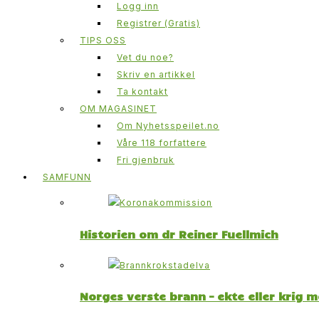
Logg inn
Registrer (Gratis)
TIPS OSS
Vet du noe?
Skriv en artikkel
Ta kontakt
OM MAGASINET
Om Nyhetsspeilet.no
Våre 118 forfattere
Fri gjenbruk
SAMFUNN
Historien om dr Reiner Fuellmich
Norges verste brann – ekte eller krig 