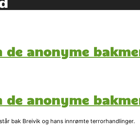
d
om de anonyme bakm
om de anonyme bakm
 står bak Breivik og hans innrømte terrorhandlinger.