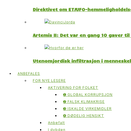
Direktivet om ET/UFO-hemmeligholdelse
Artemis II: Det var en gang 10 gaver ti
Utenomjordisk infiltrasjon i menneskeh
ANBEFALES
FOR NYE LESERE
AKTIVERING FOR FOLKET
➊ GLOBAL KORRUPSJON
➋ FALSK KLIMAKRISE
➌ ISKALDE VIRKEMIDLER
➍ DØDELIG HENSIKT
Anbefalt
I dybden