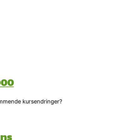
000
kommende kursendringer?
ins