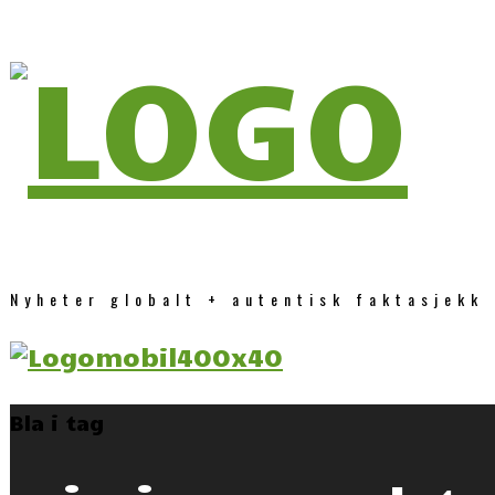
Nyheter globalt + autentisk faktasjekk
Bla i tag