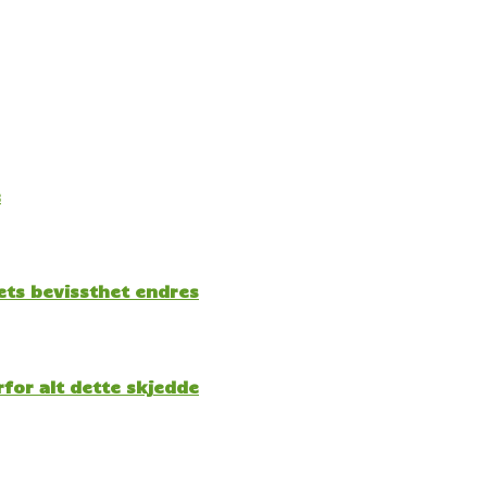
e
kets bevissthet endres
for alt dette skjedde