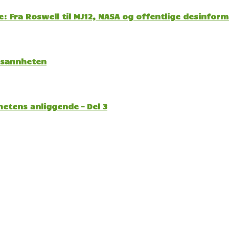
: Fra Roswell til MJ12, NASA og offentlige desinfor
l sannheten
etens anliggende – Del 3