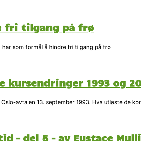
 fri tilgang på frø
m har som formål å hindre fri tilgang på frø
ke kursendringer 1993 og 2
rte Oslo-avtalen 13. september 1993. Hva utløste de 
id – del 5 – av Eustace Mull