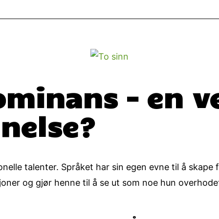
ominans – en v
nnelse?
lle talenter. Språket har sin egen evne til å skape fo
oner og gjør henne til å se ut som noe hun overhodet i