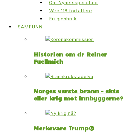
Om Nyhetsspeilet.no
Våre 118 forfattere
Fri gjenbruk
SAMFUNN
Historien om dr Reiner
Fuellmich
Norges verste brann – ekte
eller krig mot innbyggerne?
Merkevare Trump®