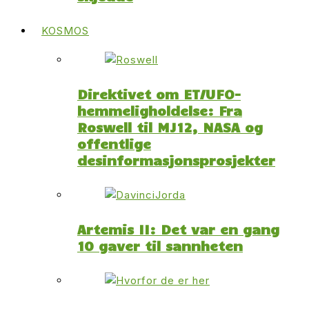
KOSMOS
Direktivet om ET/UFO-
hemmeligholdelse: Fra
Roswell til MJ12, NASA og
offentlige
desinformasjonsprosjekter
Artemis II: Det var en gang
10 gaver til sannheten