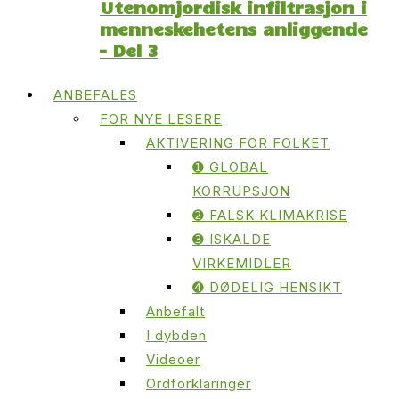
Utenomjordisk infiltrasjon i
menneskehetens anliggende
– Del 3
ANBEFALES
FOR NYE LESERE
AKTIVERING FOR FOLKET
➊ GLOBAL
KORRUPSJON
➋ FALSK KLIMAKRISE
➌ ISKALDE
VIRKEMIDLER
➍ DØDELIG HENSIKT
Anbefalt
I dybden
Videoer
Ordforklaringer