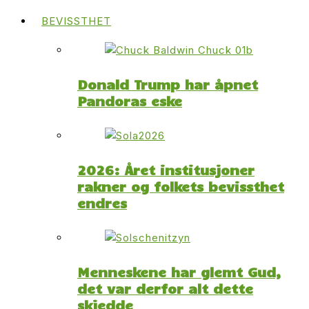
BEVISSTHET
Donald Trump har åpnet
Pandoras eske
2026: Året institusjoner
rakner og folkets bevissthet
endres
Menneskene har glemt Gud,
det var derfor alt dette
skjedde