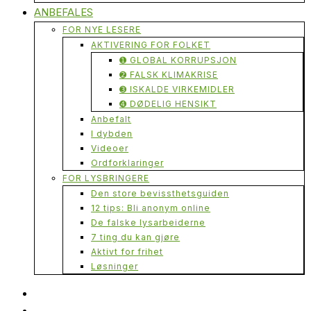
ANBEFALES
FOR NYE LESERE
AKTIVERING FOR FOLKET
➊ GLOBAL KORRUPSJON
➋ FALSK KLIMAKRISE
➌ ISKALDE VIRKEMIDLER
➍ DØDELIG HENSIKT
Anbefalt
I dybden
Videoer
Ordforklaringer
FOR LYSBRINGERE
Den store bevissthetsguiden
12 tips: Bli anonym online
De falske lysarbeiderne
7 ting du kan gjøre
Aktivt for frihet
Løsninger