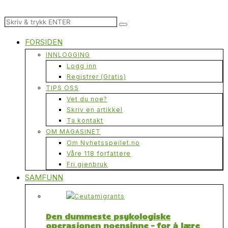
FORSIDEN
INNLOGGING
Logg inn
Registrer (Gratis)
TIPS OSS
Vet du noe?
Skriv en artikkel
Ta kontakt
OM MAGASINET
Om Nyhetsspeilet.no
Våre 118 forfattere
Fri gjenbruk
SAMFUNN
Den dummeste psykologiske
operasjonen noensinne – for å lære