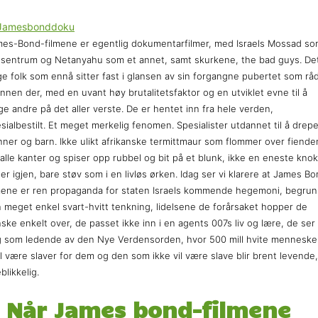
es-Bond-filmene er egentlig dokumentarfilmer, med Israels Mossad s
 sentrum og Netanyahu som et annet, samt skurkene, the bad guys. De
e folk som ennå sitter fast i glansen av sin forgangne pubertet som rå
nnen der, med en uvant høy brutalitetsfaktor og en utviklet evne til å
ge andre på det aller verste. De er hentet inn fra hele verden,
sialbestilt. Et meget merkelig fenomen. Spesialister utdannet til å drep
nner og barn. Ikke ulikt afrikanske termittmaur som flommer over fiende
 alle kanter og spiser opp rubbel og bit på et blunk, ikke en eneste knok
ger igjen, bare støv som i en livløs ørken. Idag ser vi klarere at James B
mene er ren propaganda for staten Israels kommende hegemoni, begrun
n meget enkel svart-hvitt tenkning, lidelsene de forårsaket hopper de
ske enkelt over, de passet ikke inn i en agents 007s liv og lære, de ser
 som ledende av den Nye Verdensorden, hvor 500 mill hvite menneske
l være slaver for dem og den som ikke vil være slave blir brent levende,
blikkelig.
Når James bond-filmene