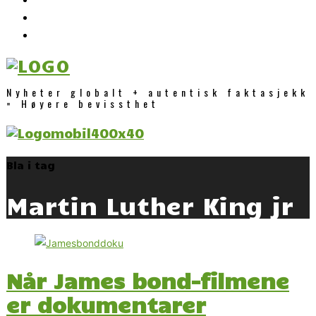
Nyheter globalt + autentisk faktasjekk
= Høyere bevissthet
Bla i tag
Martin Luther King jr
Når James bond-filmene
er dokumentarer