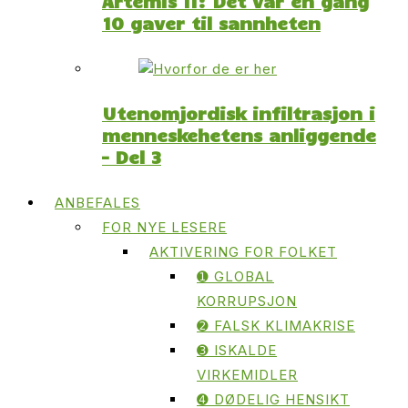
Artemis II: Det var en gang
10 gaver til sannheten
Utenomjordisk infiltrasjon i
menneskehetens anliggende
– Del 3
ANBEFALES
FOR NYE LESERE
AKTIVERING FOR FOLKET
➊ GLOBAL
KORRUPSJON
➋ FALSK KLIMAKRISE
➌ ISKALDE
VIRKEMIDLER
➍ DØDELIG HENSIKT