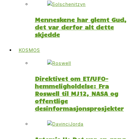
Menneskene har glemt Gud,
det var derfor alt dette
skjedde
KOSMOS
Direktivet om ET/UFO-
hemmeligholdelse: Fra
Roswell til MJ12, NASA og
offentlige
desinformasjonsprosjekter