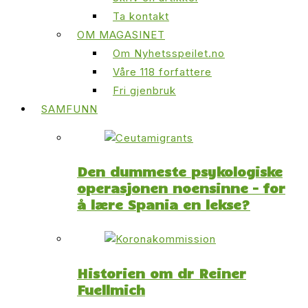
Ta kontakt
OM MAGASINET
Om Nyhetsspeilet.no
Våre 118 forfattere
Fri gjenbruk
SAMFUNN
Den dummeste psykologiske
operasjonen noensinne – for
å lære Spania en lekse?
Historien om dr Reiner
Fuellmich