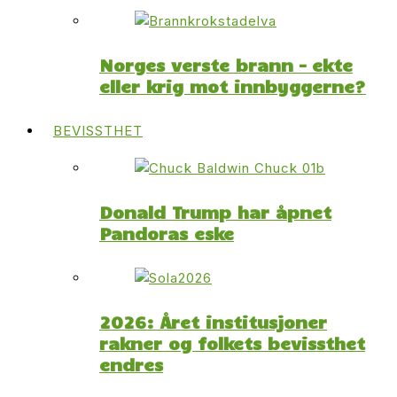
Norges verste brann – ekte
eller krig mot innbyggerne?
BEVISSTHET
Donald Trump har åpnet
Pandoras eske
2026: Året institusjoner
rakner og folkets bevissthet
endres