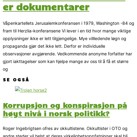
er dokumentarer
Våpenkartellets Jerusalemkonferansen i 1979, Washington -84 og
fram til Herzlia-konferansene Vi lever i en tid hvor mange viktige
opplysninger ikke er lett tilgjengelige. Mye villledende løgn og
propaganda gjør det ikke lett. Derfor er individuelle
observasjoner avgjørende. Vedkommende anonyme forfatter har
gjort iakttagelser som kan hjelpe mange av oss til å få et større
og
SE OGSÅ
Korrupsjon og konspirasjon på
høyt nivå i norsk politikk?
Roger Ingebrigtsen ofres av okkultistene. Okkultister i OTO og
andre steder vil helst at deres virkelighetsoppfatninger skal bli