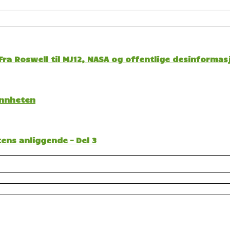
ra Roswell til MJ12, NASA og offentlige desinformas
sannheten
ens anliggende – Del 3