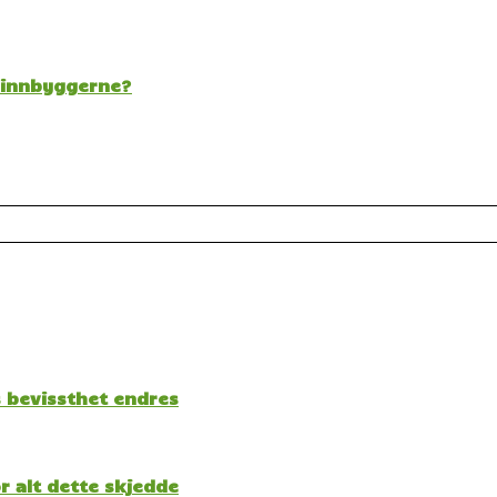
t innbyggerne?
s bevissthet endres
 alt dette skjedde