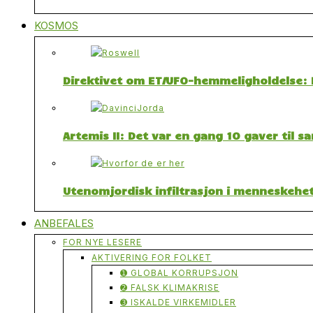
KOSMOS
Direktivet om ET/UFO-hemmeligholdelse: F
Artemis II: Det var en gang 10 gaver til 
Utenomjordisk infiltrasjon i menneskehet
ANBEFALES
FOR NYE LESERE
AKTIVERING FOR FOLKET
➊ GLOBAL KORRUPSJON
➋ FALSK KLIMAKRISE
➌ ISKALDE VIRKEMIDLER