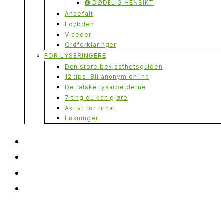
➍ DØDELIG HENSIKT
Anbefalt
I dybden
Videoer
Ordforklaringer
FOR LYSBRINGERE
Den store bevissthetsguiden
12 tips: Bli anonym online
De falske lysarbeiderne
7 ting du kan gjøre
Aktivt for frihet
Løsninger