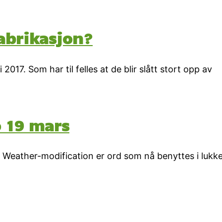
fabrikasjon?
2017. Som har til felles at de blir slått stort opp av
o 19 mars
g Weather-modification er ord som nå benyttes i luk