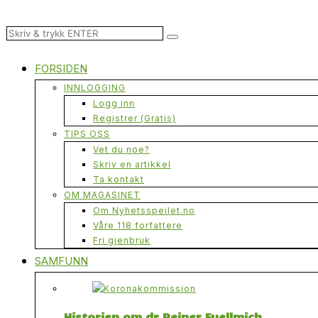
FORSIDEN
INNLOGGING
Logg inn
Registrer (Gratis)
TIPS OSS
Vet du noe?
Skriv en artikkel
Ta kontakt
OM MAGASINET
Om Nyhetsspeilet.no
Våre 118 forfattere
Fri gjenbruk
SAMFUNN
Historien om dr Reiner Fuellmich