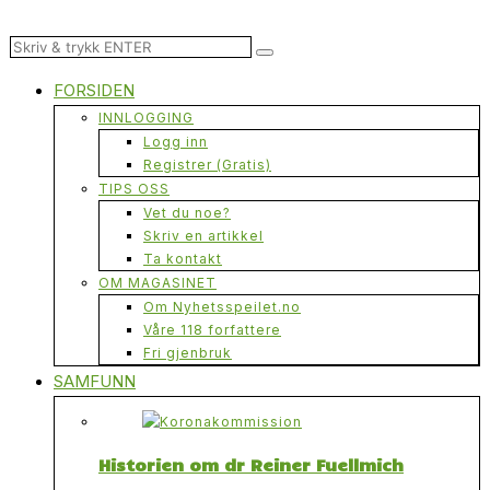
FORSIDEN
INNLOGGING
Logg inn
Registrer (Gratis)
TIPS OSS
Vet du noe?
Skriv en artikkel
Ta kontakt
OM MAGASINET
Om Nyhetsspeilet.no
Våre 118 forfattere
Fri gjenbruk
SAMFUNN
Historien om dr Reiner Fuellmich