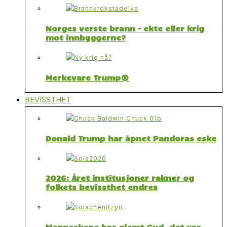
Norges verste brann – ekte eller krig
mot innbyggerne?
Merkevare Trump®
BEVISSTHET
Donald Trump har åpnet Pandoras eske
2026: Året institusjoner rakner og
folkets bevissthet endres
Menneskene har glemt Gud, det var