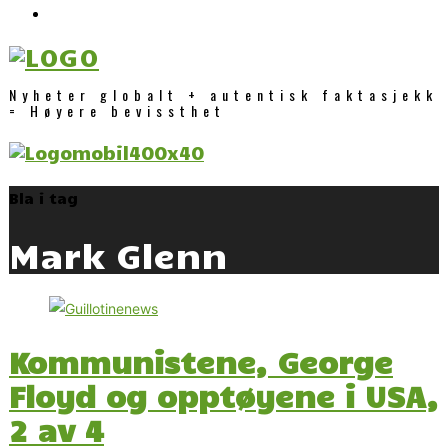
Nyheter globalt + autentisk faktasjekk
= Høyere bevissthet
Bla i tag
Mark Glenn
Kommunistene, George
Floyd og opptøyene i USA,
2 av 4