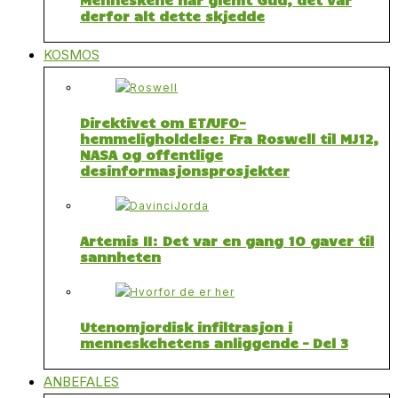
derfor alt dette skjedde
KOSMOS
Direktivet om ET/UFO-
hemmeligholdelse: Fra Roswell til MJ12,
NASA og offentlige
desinformasjonsprosjekter
Artemis II: Det var en gang 10 gaver til
sannheten
Utenomjordisk infiltrasjon i
menneskehetens anliggende – Del 3
ANBEFALES