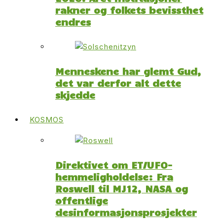
rakner og folkets bevissthet
endres
Menneskene har glemt Gud,
det var derfor alt dette
skjedde
KOSMOS
Direktivet om ET/UFO-
hemmeligholdelse: Fra
Roswell til MJ12, NASA og
offentlige
desinformasjonsprosjekter