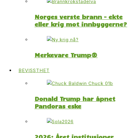
Norges verste brann – ekte
eller krig mot innbyggerne?
Merkevare Trump®
BEVISSTHET
Donald Trump har åpnet
Pandoras eske
2026: Året institusjoner