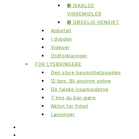
➌ ISKALDE
VIRKEMIDLER
➍ DØDELIG HENSIKT
Anbefalt
I dybden
Videoer
Ordforklaringer
FOR LYSBRINGERE
Den store bevissthetsguiden
12 tips: Bli anonym online
De falske lysarbeiderne
7 ting du kan gjøre
Aktivt for frihet
Løsninger