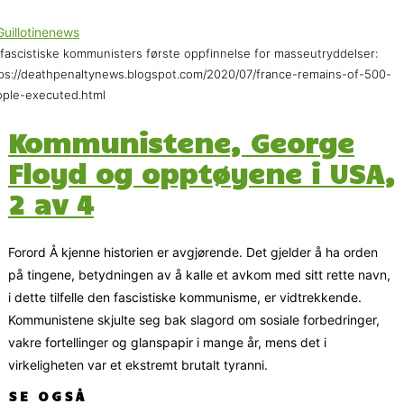
fascistiske kommunisters første oppfinnelse for masseutryddelser:
ps://deathpenaltynews.blogspot.com/2020/07/france-remains-of-500-
ple-executed.html
Kommunistene, George
Floyd og opptøyene i USA,
2 av 4
Forord Å kjenne historien er avgjørende. Det gjelder å ha orden
på tingene, betydningen av å kalle et avkom med sitt rette navn,
i dette tilfelle den fascistiske kommunisme, er vidtrekkende.
Kommunistene skjulte seg bak slagord om sosiale forbedringer,
vakre fortellinger og glanspapir i mange år, mens det i
virkeligheten var et ekstremt brutalt tyranni.
SE OGSÅ