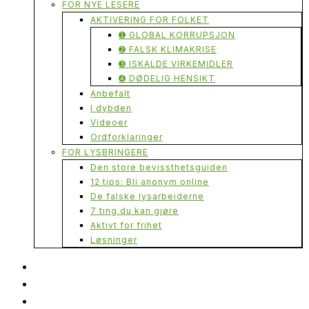
FOR NYE LESERE
AKTIVERING FOR FOLKET
➊ GLOBAL KORRUPSJON
➋ FALSK KLIMAKRISE
➌ ISKALDE VIRKEMIDLER
➍ DØDELIG HENSIKT
Anbefalt
I dybden
Videoer
Ordforklaringer
FOR LYSBRINGERE
Den store bevissthetsguiden
12 tips: Bli anonym online
De falske lysarbeiderne
7 ting du kan gjøre
Aktivt for frihet
Løsninger