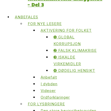
– Del 3
ANBEFALES
FOR NYE LESERE
AKTIVERING FOR FOLKET
➊ GLOBAL
KORRUPSJON
➋ FALSK KLIMAKRISE
➌ ISKALDE
VIRKEMIDLER
➍ DØDELIG HENSIKT
Anbefalt
I dybden
Videoer
Ordforklaringer
FOR LYSBRINGERE
Den store bevissthetsguiden