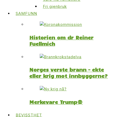
Fri gjenbruk
SAMFUNN
Historien om dr Reiner
Fuellmich
Norges verste brann – ekte
eller krig mot innbyggerne?
Merkevare Trump®
BEVISSTHET