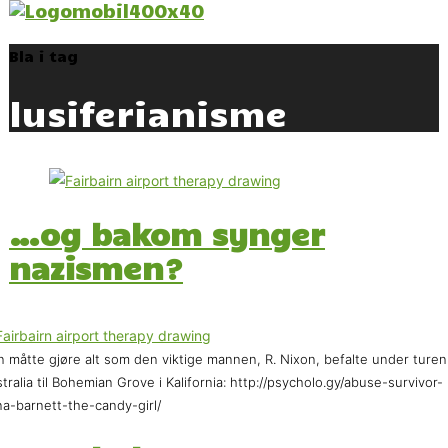
Bla i tag
lusiferianisme
…og bakom synger
nazismen?
 måtte gjøre alt som den viktige mannen, R. Nixon, befalte under turen
tralia til Bohemian Grove i Kalifornia: http://psycholo.gy/abuse-survivor-
na-barnett-the-candy-girl/