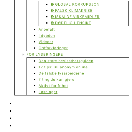
➊ GLOBAL KORRUPSJON
➋ FALSK KLIMAKRISE
➌ ISKALDE VIRKEMIDLER
➍ DØDELIG HENSIKT
Anbefalt
I dybden
Videoer
Ordforklaringer
FOR LYSBRINGERE
Den store bevissthetsguiden
12 tips: Bli anonym online
De falske lysarbeiderne
7 ting du kan gjøre
Aktivt for frihet
Løsninger