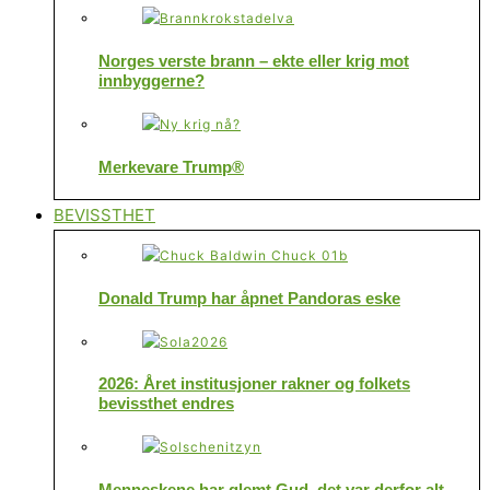
Norges verste brann – ekte eller krig mot
innbyggerne?
Merkevare Trump®
BEVISSTHET
Donald Trump har åpnet Pandoras eske
2026: Året institusjoner rakner og folkets
bevissthet endres
Menneskene har glemt Gud, det var derfor alt