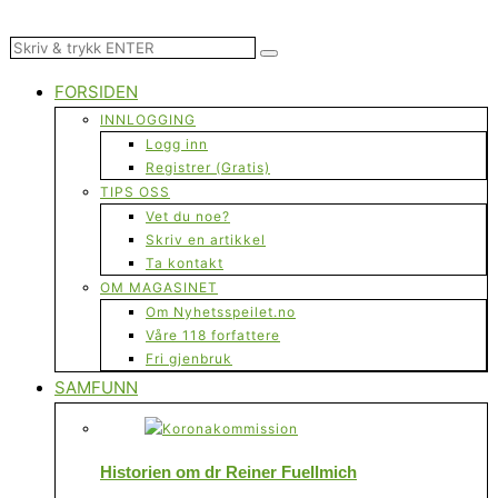
FORSIDEN
INNLOGGING
Logg inn
Registrer (Gratis)
TIPS OSS
Vet du noe?
Skriv en artikkel
Ta kontakt
OM MAGASINET
Om Nyhetsspeilet.no
Våre 118 forfattere
Fri gjenbruk
SAMFUNN
Historien om dr Reiner Fuellmich