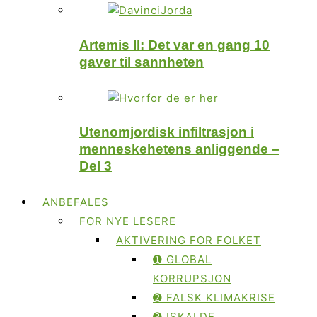
Artemis II: Det var en gang 10
gaver til sannheten
Utenomjordisk infiltrasjon i
menneskehetens anliggende –
Del 3
ANBEFALES
FOR NYE LESERE
AKTIVERING FOR FOLKET
➊ GLOBAL
KORRUPSJON
➋ FALSK KLIMAKRISE
➌ ISKALDE