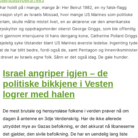
har holdt på i mange, mange år: Her Beirut 1982, en ny falsk-flagg
rasjon styrt av Israels Mossad, hvor mange US Marines som politiske
erlam, skulle måtte mistet livet, en av aktørene var den amerikanske
rpskytter og oppdragsmorder oberst George Griggs, som ble offentlig
nt gjennom intervjuene til hans dengang kone, Catherine Pollard Grigg
sjelelig syke tilstander blant US Marines øverste ledelse. Ingenting tyde
at de har blitt bedre, fordi også de, samt Pentagon og Innenriksminister
 drevet av Israels egne folk. Sånn er det også idag. De gale hunder.
Israel angriper igjen – de
politiske bikkjene i Vesten
logrer med halen
De mest brutale og hensynsløse folkene i verden prøver nå om
dagen å antenne en 3dje Verdenskrig. Har de ikke allerede
utryddet mye av Gazas befolkning, er det akkurat nå libaneserne
det gjelder, den sivile befolkning. De har en uendelig lang liste