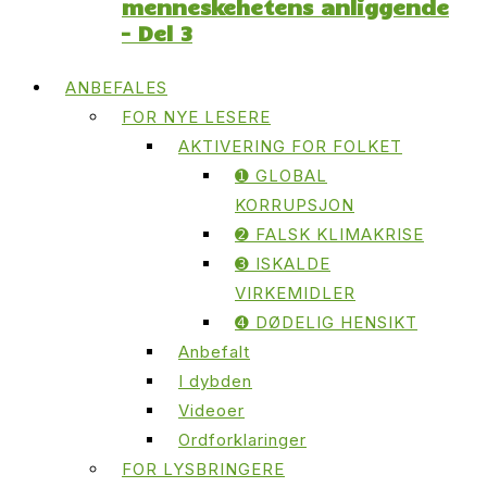
menneskehetens anliggende
– Del 3
ANBEFALES
FOR NYE LESERE
AKTIVERING FOR FOLKET
➊ GLOBAL
KORRUPSJON
➋ FALSK KLIMAKRISE
➌ ISKALDE
VIRKEMIDLER
➍ DØDELIG HENSIKT
Anbefalt
I dybden
Videoer
Ordforklaringer
FOR LYSBRINGERE