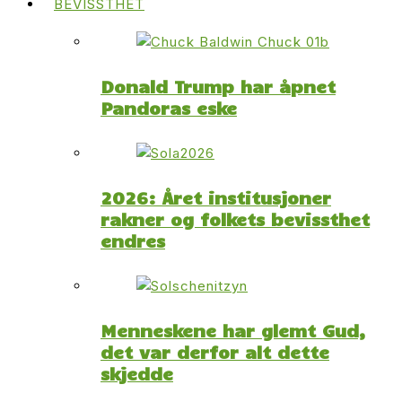
BEVISSTHET
Donald Trump har åpnet
Pandoras eske
2026: Året institusjoner
rakner og folkets bevissthet
endres
Menneskene har glemt Gud,
det var derfor alt dette
skjedde