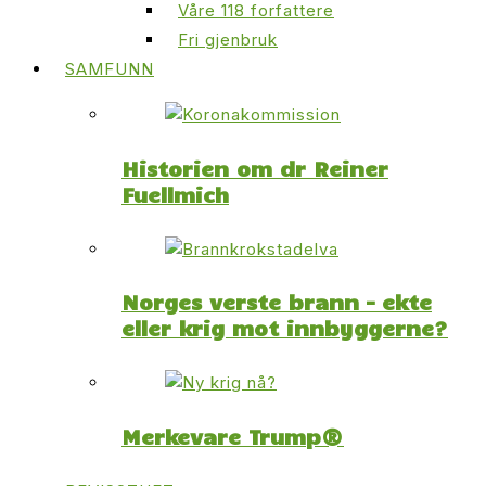
Våre 118 forfattere
Fri gjenbruk
SAMFUNN
Historien om dr Reiner
Fuellmich
Norges verste brann – ekte
eller krig mot innbyggerne?
Merkevare Trump®