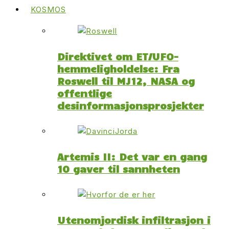
KOSMOS
Direktivet om ET/UFO-
hemmeligholdelse: Fra
Roswell til MJ12, NASA og
offentlige
desinformasjonsprosjekter
Artemis II: Det var en gang
10 gaver til sannheten
Utenomjordisk infiltrasjon i