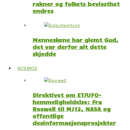
rakner og folkets bevissthet
endres
Menneskene har glemt Gud,
det var derfor alt dette
skjedde
KOSMOS
Direktivet om ET/UFO-
hemmeligholdelse: Fra
Roswell til MJ12, NASA og
offentlige
desinformasjonsprosjekter