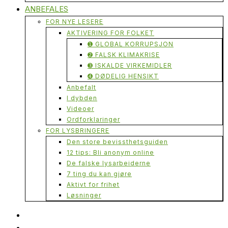
ANBEFALES
FOR NYE LESERE
AKTIVERING FOR FOLKET
➊ GLOBAL KORRUPSJON
➋ FALSK KLIMAKRISE
➌ ISKALDE VIRKEMIDLER
➍ DØDELIG HENSIKT
Anbefalt
I dybden
Videoer
Ordforklaringer
FOR LYSBRINGERE
Den store bevissthetsguiden
12 tips: Bli anonym online
De falske lysarbeiderne
7 ting du kan gjøre
Aktivt for frihet
Løsninger