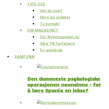
TIPS OSS
Vet du noe?
Skriv en artikkel
Ta kontakt
OM MAGASINET
Om Nyhetsspeilet.no
Våre 118 forfattere
Fri gjenbruk
SAMFUNN
Den dummeste psykologiske
operasjonen noensinne – for
å lære Spania en lekse?