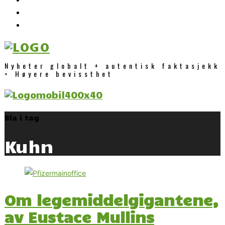
Nyheter globalt + autentisk faktasjekk
= Høyere bevissthet
Bla i tag
Kuhn
Om legemiddelgigantene,
av Eustace Mullins