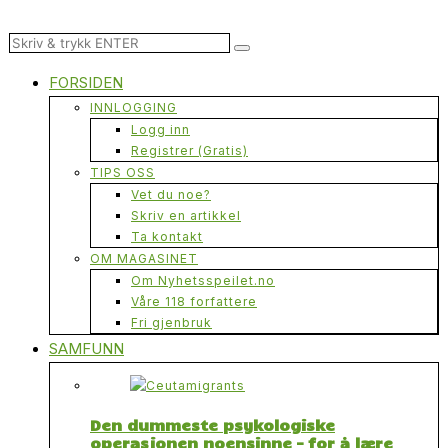
FORSIDEN
INNLOGGING
Logg inn
Registrer (Gratis)
TIPS OSS
Vet du noe?
Skriv en artikkel
Ta kontakt
OM MAGASINET
Om Nyhetsspeilet.no
Våre 118 forfattere
Fri gjenbruk
SAMFUNN
Den dummeste psykologiske
operasjonen noensinne – for å lære