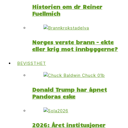
Historien om dr Reiner
Fuellmich
Norges verste brann – ekte
eller krig mot innbyggerne?
BEVISSTHET
Donald Trump har åpnet
Pandoras eske
2026: Året institusjoner