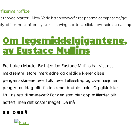
zerhovedkvarter i New York: https://www.fiercepharma.com/pharma/get-
dy-pfizer-hq-staffers-you-re-moving-up-to-a-slick-new-spiral-skyscra
Om legemiddelgigantene,
av Eustace Mullins
Fra boken Murder By Injection Eustace Mullins har vist oss
maktsentra, store, mørkladne og grådige kjører disse
pengemaskinene over folk, over fellesskap og over nasjoner,
penger har idag blitt til den rene, brutale makt. Og gikk ikke
Mullins rett til smørøyet? For den som blar opp milliarder blir
hoffert, men det koster meget: De må
SE OGSÅ