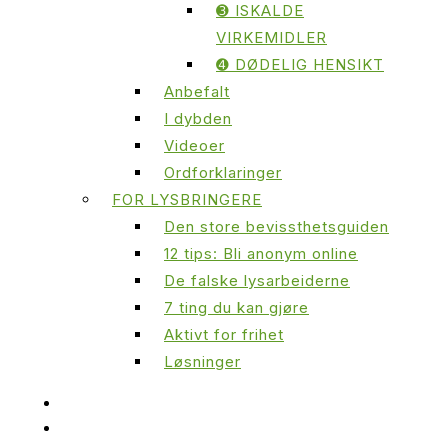
➌ ISKALDE
VIRKEMIDLER
➍ DØDELIG HENSIKT
Anbefalt
I dybden
Videoer
Ordforklaringer
FOR LYSBRINGERE
Den store bevissthetsguiden
12 tips: Bli anonym online
De falske lysarbeiderne
7 ting du kan gjøre
Aktivt for frihet
Løsninger