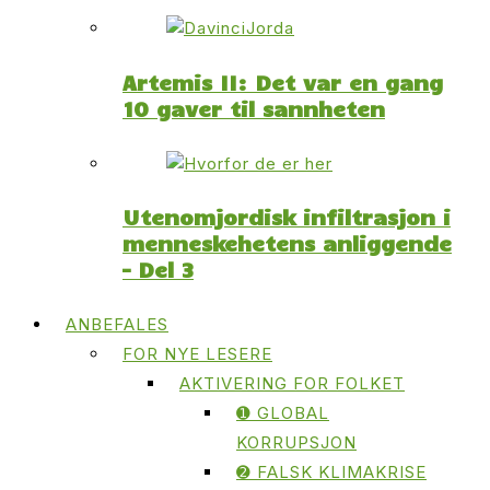
Artemis II: Det var en gang
10 gaver til sannheten
Utenomjordisk infiltrasjon i
menneskehetens anliggende
– Del 3
ANBEFALES
FOR NYE LESERE
AKTIVERING FOR FOLKET
➊ GLOBAL
KORRUPSJON
➋ FALSK KLIMAKRISE