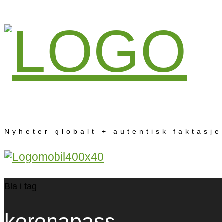
Nyheter globalt + autentisk faktasj
Bla i tag
koronapass