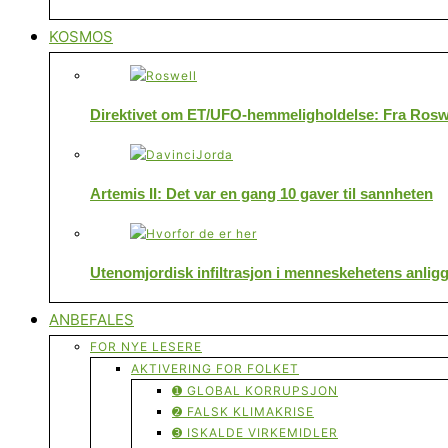
KOSMOS
Direktivet om ET/UFO-hemmeligholdelse: Fra Roswe
Artemis II: Det var en gang 10 gaver til sannheten
Utenomjordisk infiltrasjon i menneskehetens anlig
ANBEFALES
FOR NYE LESERE
AKTIVERING FOR FOLKET
➊ GLOBAL KORRUPSJON
➋ FALSK KLIMAKRISE
➌ ISKALDE VIRKEMIDLER