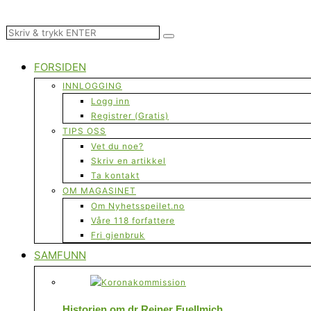
FORSIDEN
INNLOGGING
Logg inn
Registrer (Gratis)
TIPS OSS
Vet du noe?
Skriv en artikkel
Ta kontakt
OM MAGASINET
Om Nyhetsspeilet.no
Våre 118 forfattere
Fri gjenbruk
SAMFUNN
Historien om dr Reiner Fuellmich