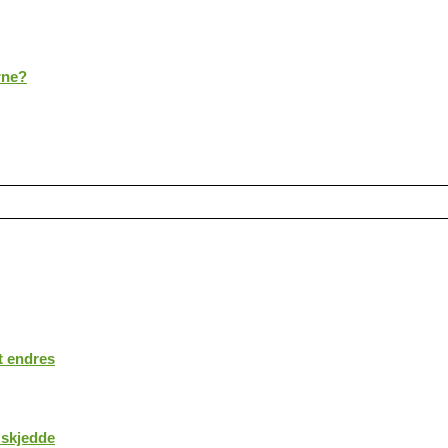
rne?
t endres
 skjedde