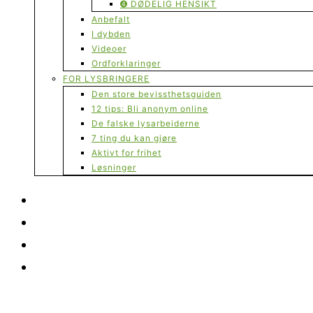
➍ DØDELIG HENSIKT
Anbefalt
I dybden
Videoer
Ordforklaringer
FOR LYSBRINGERE
Den store bevissthetsguiden
12 tips: Bli anonym online
De falske lysarbeiderne
7 ting du kan gjøre
Aktivt for frihet
Løsninger