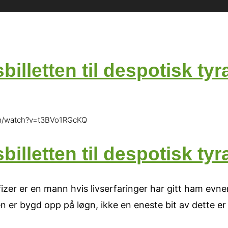
illetten til despotisk tyr
com/watch?v=t3BVo1RGcKQ
illetten til despotisk tyr
Pfizer er en mann hvis livserfaringer har gitt ham ev
 er bygd opp på løgn, ikke en eneste bit av dette er