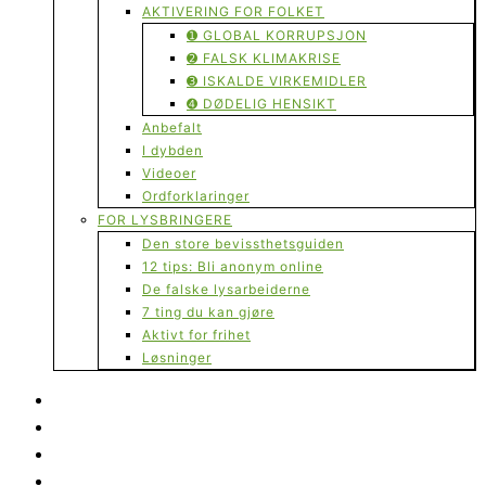
AKTIVERING FOR FOLKET
➊ GLOBAL KORRUPSJON
➋ FALSK KLIMAKRISE
➌ ISKALDE VIRKEMIDLER
➍ DØDELIG HENSIKT
Anbefalt
I dybden
Videoer
Ordforklaringer
FOR LYSBRINGERE
Den store bevissthetsguiden
12 tips: Bli anonym online
De falske lysarbeiderne
7 ting du kan gjøre
Aktivt for frihet
Løsninger