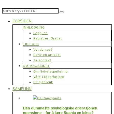
FORSIDEN
INNLOGGING
Logg inn
Registrer (Gratis)
TIPS OSS
Vet du noe?
Skriv en artikkel
Ta kontakt
OM MAGASINET
Om Nyhetsspeilet.no
Våre 118 forfattere
Fri gjenbruk
SAMFUNN
Den dummeste psykologiske operasjonen
noensinne – for å lære Spania en lekse?