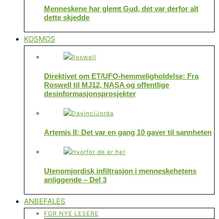
Menneskene har glemt Gud, det var derfor alt
dette skjedde
KOSMOS
Direktivet om ET/UFO-hemmeligholdelse: Fra
Roswell til MJ12, NASA og offentlige
desinformasjonsprosjekter
Artemis II: Det var en gang 10 gaver til sannheten
Utenomjordisk infiltrasjon i menneskehetens
anliggende – Del 3
ANBEFALES
FOR NYE LESERE