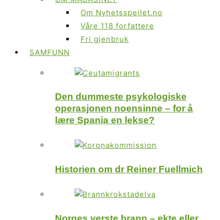
Om Nyhetsspeilet.no
Våre 118 forfattere
Fri gjenbruk
SAMFUNN
Den dummeste psykologiske
operasjonen noensinne – for å
lære Spania en lekse?
Historien om dr Reiner Fuellmich
Norges verste brann – ekte eller