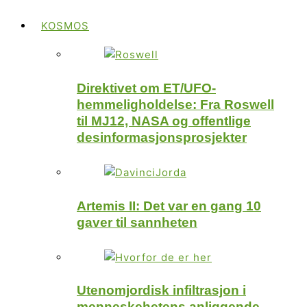
KOSMOS
Direktivet om ET/UFO-
hemmeligholdelse: Fra Roswell
til MJ12, NASA og offentlige
desinformasjonsprosjekter
Artemis II: Det var en gang 10
gaver til sannheten
Utenomjordisk infiltrasjon i
menneskehetens anliggende –