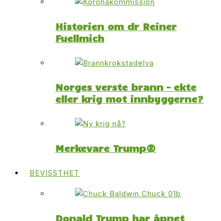
Historien om dr Reiner
Fuellmich
Norges verste brann – ekte
eller krig mot innbyggerne?
Merkevare Trump®
BEVISSTHET
Donald Trump har åpnet