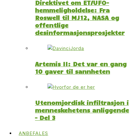
Direktivet om ET/UFO-
hemmeligholdelse: Fra
Roswell til MJ12, NASA og
offentlige
desinformasjonsprosjekter
Artemis II: Det var en gang
10 gaver til sannheten
Utenomjordisk infiltrasjon i
menneskehetens anliggende
– Del 3
ANBEFALES