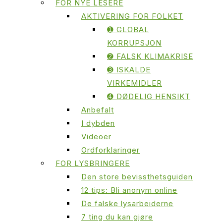
FOR NYE LESERE
AKTIVERING FOR FOLKET
➊ GLOBAL
KORRUPSJON
➋ FALSK KLIMAKRISE
➌ ISKALDE
VIRKEMIDLER
➍ DØDELIG HENSIKT
Anbefalt
I dybden
Videoer
Ordforklaringer
FOR LYSBRINGERE
Den store bevissthetsguiden
12 tips: Bli anonym online
De falske lysarbeiderne
7 ting du kan gjøre