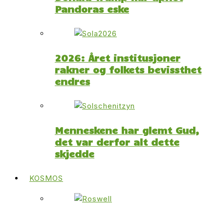
Pandoras eske
2026: Året institusjoner
rakner og folkets bevissthet
endres
Menneskene har glemt Gud,
det var derfor alt dette
skjedde
KOSMOS