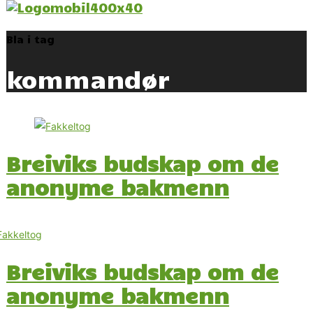
Bla i tag
kommandør
Breiviks budskap om de
anonyme bakmenn
Breiviks budskap om de
anonyme bakmenn