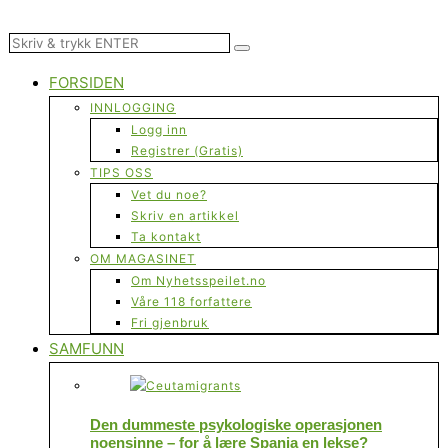
FORSIDEN
INNLOGGING
Logg inn
Registrer (Gratis)
TIPS OSS
Vet du noe?
Skriv en artikkel
Ta kontakt
OM MAGASINET
Om Nyhetsspeilet.no
Våre 118 forfattere
Fri gjenbruk
SAMFUNN
Den dummeste psykologiske operasjonen
noensinne – for å lære Spania en lekse?