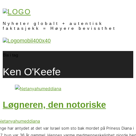
Nyheter globalt + autentisk
faktasjekk = Høyere bevissthet
Bla i tag
Ken O'Keefe
Løgneren, den notoriske
ge har antydet at det var Israel som sto bak mordet på Priness Diana i
7, hun var 36 år gammel. Hennes varme medmenneskelighet gjorde he