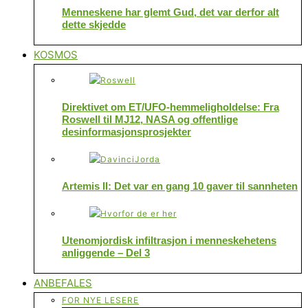
Menneskene har glemt Gud, det var derfor alt
dette skjedde
KOSMOS
Direktivet om ET/UFO-hemmeligholdelse: Fra
Roswell til MJ12, NASA og offentlige
desinformasjonsprosjekter
Artemis II: Det var en gang 10 gaver til sannheten
Utenomjordisk infiltrasjon i menneskehetens
anliggende – Del 3
ANBEFALES
FOR NYE LESERE