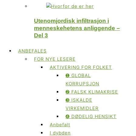
Utenomjordisk infiltrasjon i
menneskehetens anliggende –
Del 3
ANBEFALES
FOR NYE LESERE
AKTIVERING FOR FOLKET
➊ GLOBAL
KORRUPSJON
➋ FALSK KLIMAKRISE
➌ ISKALDE
VIRKEMIDLER
➍ DØDELIG HENSIKT
Anbefalt
I dybden