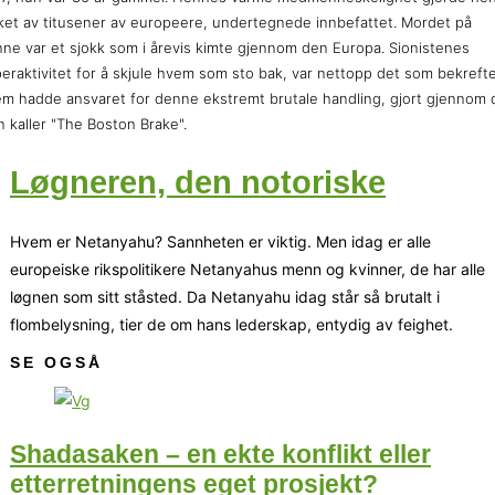
ket av titusener av europeere, undertegnede innbefattet. Mordet på
ne var et sjokk som i årevis kimte gjennom den Europa. Sionistenes
eraktivitet for å skjule hvem som sto bak, var nettopp det som bekreft
m hadde ansvaret for denne ekstremt brutale handling, gjort gjennom 
 kaller "The Boston Brake".
Løgneren, den notoriske
Hvem er Netanyahu? Sannheten er viktig. Men idag er alle
europeiske rikspolitikere Netanyahus menn og kvinner, de har alle
løgnen som sitt ståsted. Da Netanyahu idag står så brutalt i
flombelysning, tier de om hans lederskap, entydig av feighet.
SE OGSÅ
Shadasaken – en ekte konflikt eller
etterretningens eget prosjekt?