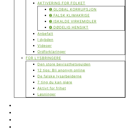
AKTIVERING FOR FOLKET
➊ GLOBAL KORRUPSJON
➋ FALSK KLIMAKRISE
➌ ISKALDE VIRKEMIDLER
➍ DØDELIG HENSIKT
Anbefalt
I dybden
Videoer
Ordforklaringer
FOR LYSBRINGERE
Den store bevissthetsguiden
12 tips: Bli anonym online
De falske lysarbeiderne
7 ting du kan gjøre
Aktivt for frihet
Løsninger