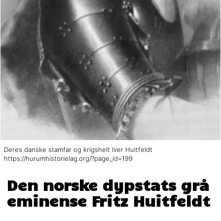
Deres danske stamfar og krigshelt Iver Huitfeldt
https://hurumhistorielag.org/?page_id=199
Den norske dypstats grå
eminense Fritz Huitfeldt