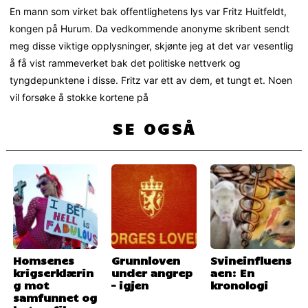
En mann som virket bak offentlighetens lys var Fritz Huitfeldt,
kongen på Hurum. Da vedkommende anonyme skribent sendt
meg disse viktige opplysninger, skjønte jeg at det var vesentlig
å få vist rammeverket bak det politiske nettverk og
tyngdepunktene i disse. Fritz var ett av dem, et tungt et. Noen
vil forsøke å stokke kortene på
SE OGSÅ
Homsenes
Grunnloven
Svineinfluens
krigserklærin
under angrep
aen: En
g mot
– igjen
kronologi
samfunnet og