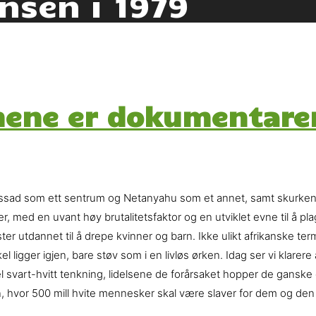
nsen i 1979
mene er dokumentare
ssad som ett sentrum og Netanyahu som et annet, samt skurkene
, med en uvant høy brutalitetsfaktor og en utviklet evne til å pla
ter utdannet til å drepe kvinner og barn. Ikke ulikt afrikanske te
el ligger igjen, bare støv som i en livløs ørken. Idag ser vi klar
vart-hvitt tenkning, lidelsene de forårsaket hopper de ganske e
hvor 500 mill hvite mennesker skal være slaver for dem og den s