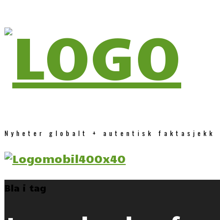
Nyheter globalt + autentisk faktasjekk
Bla i tag