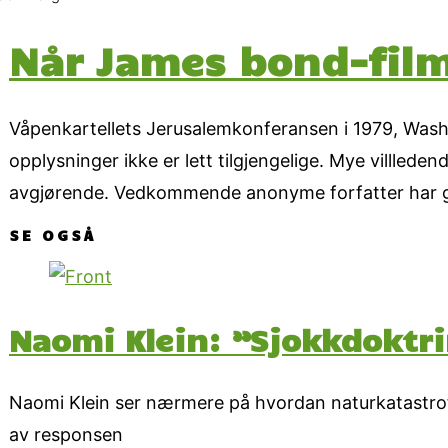
Når James bond-fil
Våpenkartellets Jerusalemkonferansen i 1979, Washin
opplysninger ikke er lett tilgjengelige. Mye villlede
avgjørende. Vedkommende anonyme forfatter har gjor
SE OGSÅ
Naomi Klein: ”Sjokkdoktri
Naomi Klein ser nærmere på hvordan naturkatastrofe
av responsen