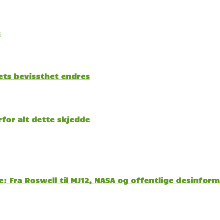
e
kets bevissthet endres
for alt dette skjedde
: Fra Roswell til MJ12, NASA og offentlige desinfor