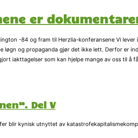
mene er dokumentare
gton -84 og fram til Herzlia-konferansene Vi lever i
nde løgn og propaganda gjør det ikke lett. Derfor er in
t iakttagelser som kan hjelpe mange av oss til å få
nen”. Del V
r blir kynisk utnyttet av katastrofekapitalismekomp