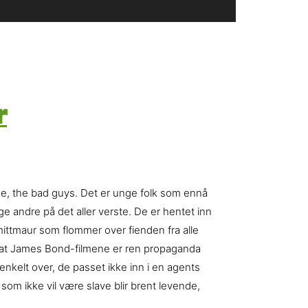
r
, the bad guys. Det er unge folk som ennå
ge andre på det aller verste. De er hentet inn
rmittmaur som flommer over fienden fra alle
ere at James Bond-filmene er ren propaganda
nkelt over, de passet ikke inn i en agents
om ikke vil være slave blir brent levende,