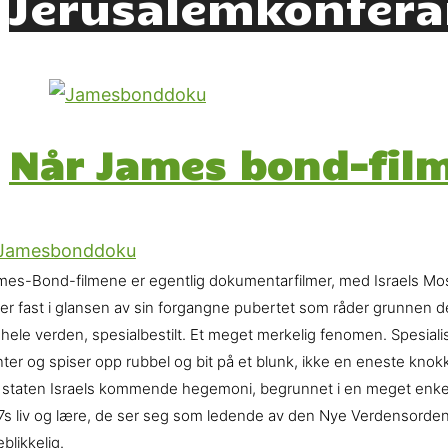
Jerusalemkonfera
Når James bond-fil
mes-Bond-filmene er egentlig dokumentarfilmer, med Israels Mo
ter fast i glansen av sin forgangne pubertet som råder grunnen der
 hele verden, spesialbestilt. Et meget merkelig fenomen. Spesialis
ter og spiser opp rubbel og bit på et blunk, ikke en eneste knokk
r staten Israels kommende hegemoni, begrunnet i en meget enkel s
7s liv og lære, de ser seg som ledende av den Nye Verdensorden, 
blikkelig.