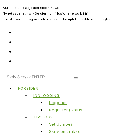
Autentisk faktasjekker siden 2009
Nyhetsspeilet.no » Se gjennom illusjonene og bli fri
Eneste sannhetsgravende magasin i komplett bredde og full dybde
FORSIDEN
INNLOGGING
Logg inn
Registrer (Gratis)
TIPS OSS
Vet du noe?
Skriv en artikkel