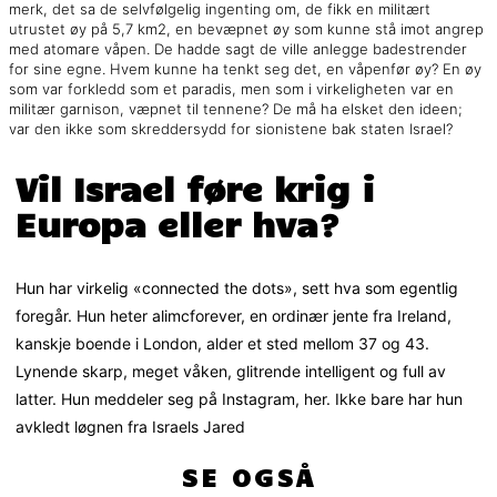
merk, det sa de selvfølgelig ingenting om, de fikk en militært
utrustet øy på 5,7 km2, en bevæpnet øy som kunne stå imot angrep
med atomare våpen. De hadde sagt de ville anlegge badestrender
for sine egne. Hvem kunne ha tenkt seg det, en våpenfør øy? En øy
som var forkledd som et paradis, men som i virkeligheten var en
militær garnison, væpnet til tennene? De må ha elsket den ideen;
var den ikke som skreddersydd for sionistene bak staten Israel?
Vil Israel føre krig i
Europa eller hva?
Hun har virkelig «connected the dots», sett hva som egentlig
foregår. Hun heter alimcforever, en ordinær jente fra Ireland,
kanskje boende i London, alder et sted mellom 37 og 43.
Lynende skarp, meget våken, glitrende intelligent og full av
latter. Hun meddeler seg på Instagram, her. Ikke bare har hun
avkledt løgnen fra Israels Jared
SE OGSÅ