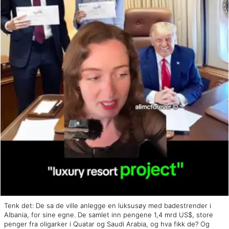
Tenk det: De sa de ville anlegge en luksusøy med badestrender i
Albania, for sine egne. De samlet inn pengene 1,4 mrd US$, store
penger fra oligarker i Quatar og Saudi Arabia, og hva fikk de? Og