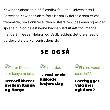
Kawther-Salams tale på filosofisk fakultet, Universitetet i
Barcelona Kawther-Salam forteller om livsforhold som er oss
fremmede, om sionistene, den militære okkupasjonen og all den
sjikane hun og palestinerne hadde vært utsatt for i mange,
mange år, i Gaza, Hebron og Vestbredden, det dreier seg om
verdens største konsentrasjonsleir.
SE OGSÅ
1. mai er de
lukkede
Terrorlikheter
Forebygger
losjers dag
mellom Kenya
vaksiner
og Norge
sykdom?