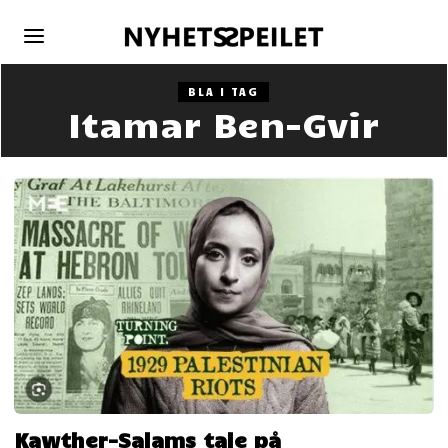
BLA I TAG
Itamar Ben-Gvir
Kawther-Salams tale på