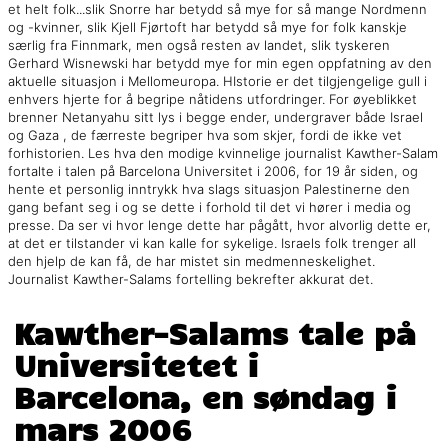
et helt folk...slik Snorre har betydd så mye for så mange Nordmenn
og -kvinner, slik Kjell Fjørtoft har betydd så mye for folk kanskje
særlig fra Finnmark, men også resten av landet, slik tyskeren
Gerhard Wisnewski har betydd mye for min egen oppfatning av den
aktuelle situasjon i Mellomeuropa. HIstorie er det tilgjengelige gull i
enhvers hjerte for å begripe nåtidens utfordringer. For øyeblikket
brenner Netanyahu sitt lys i begge ender, undergraver både Israel
og Gaza , de færreste begriper hva som skjer, fordi de ikke vet
forhistorien. Les hva den modige kvinnelige journalist Kawther-Salam
fortalte i talen på Barcelona Universitet i 2006, for 19 år siden, og
hente et personlig inntrykk hva slags situasjon Palestinerne den
gang befant seg i og se dette i forhold til det vi hører i media og
presse. Da ser vi hvor lenge dette har pågått, hvor alvorlig dette er,
at det er tilstander vi kan kalle for sykelige. Israels folk trenger all
den hjelp de kan få, de har mistet sin medmenneskelighet.
Journalist Kawther-Salams fortelling bekrefter akkurat det.
Kawther-Salams tale på
Universitetet i
Barcelona, en søndag i
mars 2006