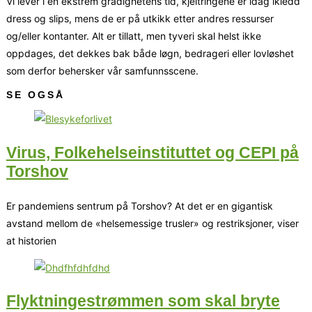
Vi lever i en ekstrem grådighetens tid, kjeltringene er idag ikledd
dress og slips, mens de er på utkikk etter andres ressurser
og/eller kontanter. Alt er tillatt, men tyveri skal helst ikke
oppdages, det dekkes bak både løgn, bedrageri eller lovløshet
som derfor behersker vår samfunnsscene.
SE OGSÅ
Virus, Folkehelseinstituttet og CEPI på
Torshov
Er pandemiens sentrum på Torshov? At det er en gigantisk
avstand mellom de «helsemessige trusler» og restriksjoner, viser
at historien
Flyktningestrømmen som skal bryte