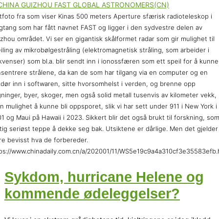
tfoto fra som viser Kinas 500 meters Aperture sfærisk radioteleskop i
gtang som har fått navnet FAST og ligger i den sydvestre delen av
zhou området. Vi ser en gigantisk skålformet radar som gir mulighet til
iling av mikrobølgestråling (elektromagnetisk stråling, som arbeider i
kvenser) som bl.a. blir sendt inn i ionossfæren som ett speil for å kunne
sentrere strålene, da kan de som har tilgang via en computer og en
dør inn i softwaren, sitte hvorsomhelst i verden, og brenne opp
ninger, byer, skoger, men også solid metall tusenvis av kilometer vekk,
n mulighet å kunne bli oppsporet, slik vi har sett under 911 i New York i
1 og Maui på Hawaii i 2023. Sikkert blir det også brukt til forskning, som
tig seriøst teppe å dekke seg bak. Utsiktene er dårlige. Men det gjelder
e bevisst hva de forbereder.
ps://www.chinadaily.com.cn/a/202001/11/WS5e19c9a4a310cf3e35583efb.
Sykdom, hurricane Helene og
kommende ødeleggelser?