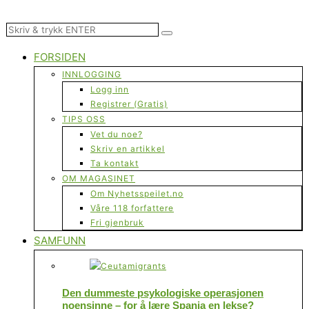
FORSIDEN
INNLOGGING
Logg inn
Registrer (Gratis)
TIPS OSS
Vet du noe?
Skriv en artikkel
Ta kontakt
OM MAGASINET
Om Nyhetsspeilet.no
Våre 118 forfattere
Fri gjenbruk
SAMFUNN
Den dummeste psykologiske operasjonen
noensinne – for å lære Spania en lekse?