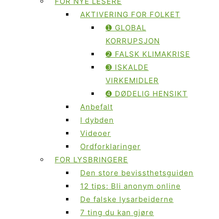
FOR NYE LESERE
AKTIVERING FOR FOLKET
➊ GLOBAL
KORRUPSJON
➋ FALSK KLIMAKRISE
➌ ISKALDE
VIRKEMIDLER
➍ DØDELIG HENSIKT
Anbefalt
I dybden
Videoer
Ordforklaringer
FOR LYSBRINGERE
Den store bevissthetsguiden
12 tips: Bli anonym online
De falske lysarbeiderne
7 ting du kan gjøre