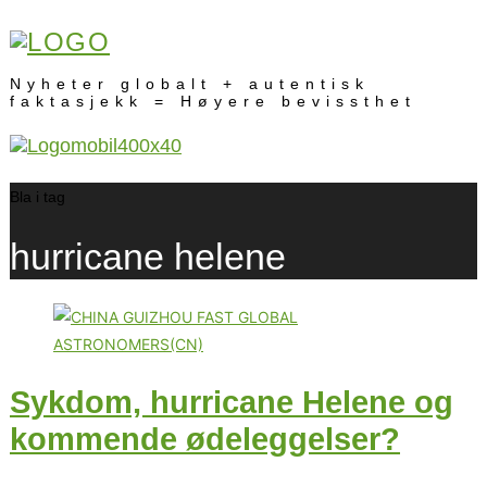
Nyheter globalt + autentisk
faktasjekk = Høyere bevissthet
Bla i tag
hurricane helene
Sykdom, hurricane Helene og
kommende ødeleggelser?