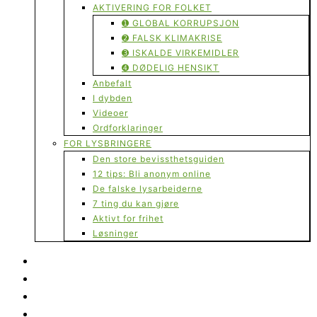
AKTIVERING FOR FOLKET
➊ GLOBAL KORRUPSJON
➋ FALSK KLIMAKRISE
➌ ISKALDE VIRKEMIDLER
➍ DØDELIG HENSIKT
Anbefalt
I dybden
Videoer
Ordforklaringer
FOR LYSBRINGERE
Den store bevissthetsguiden
12 tips: Bli anonym online
De falske lysarbeiderne
7 ting du kan gjøre
Aktivt for frihet
Løsninger