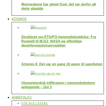
Menneskene har glemt Gud, det var derfor alt
dette skjedde
KOSMOS
Direktivet om ET/UFO-hemmeligholdelse: Fra
Roswell til MJ12, NASA og offentlige
desinformasjonsprosjekter
Artemis II: Det var en gang 10 gaver til sannheten
Utenomjordisk infiltrasjon i menneskehetens
anliggende – Del 3
ANBEFALES
FOR NYE LESERE