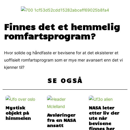
Finnes det et hemmelig
romfartsprogram?
Hvor solide og håndfaste er bevisene for at det eksisterer et
uoffisielt romfartsprogram som er mye mer avansert enn det vi
kjenner til?
SE OGSÅ
Mystisk
NASA leter
objekt på
etter liv der
Avsløringer
himmelen
ute når
fra en NASA
bevisene
ansatt
finnes her