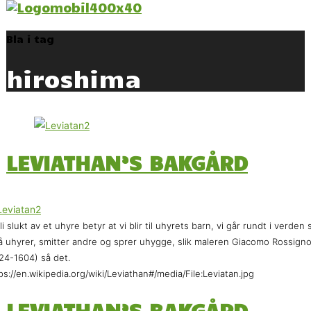
Bla i tag
hiroshima
LEVIATHAN’S BAKGÅRD
li slukt av et uhyre betyr at vi blir til uhyrets barn, vi går rundt i verden
 uhyrer, smitter andre og sprer uhygge, slik maleren Giacomo Rossigno
24-1604) så det.
ps://en.wikipedia.org/wiki/Leviathan#/media/File:Leviatan.jpg
LEVIATHAN’S BAKGÅRD