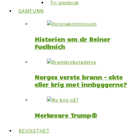
Fri gjenbruk
SAMFUNN
Historien om dr Reiner
Fuellmich
Norges verste brann – ekte
eller krig mot innbyggerne?
Merkevare Trump®
BEVISSTHET