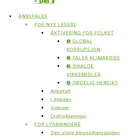
– Del 3
ANBEFALES
FOR NYE LESERE
AKTIVERING FOR FOLKET
➊ GLOBAL
KORRUPSJON
➋ FALSK KLIMAKRISE
➌ ISKALDE
VIRKEMIDLER
➍ DØDELIG HENSIKT
Anbefalt
I dybden
Videoer
Ordforklaringer
FOR LYSBRINGERE
Den store bevissthetsguiden