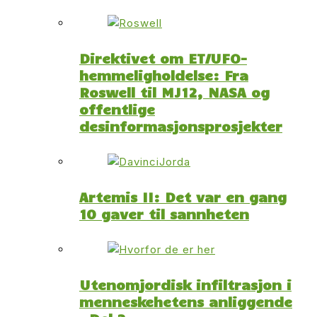
Direktivet om ET/UFO-
hemmeligholdelse: Fra
Roswell til MJ12, NASA og
offentlige
desinformasjonsprosjekter
Artemis II: Det var en gang
10 gaver til sannheten
Utenomjordisk infiltrasjon i
menneskehetens anliggende