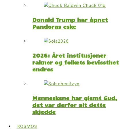
Donald Trump har åpnet
Pandoras eske
2026: Året institusjoner
rakner og folkets bevissthet
endres
Menneskene har glemt Gud,
det var derfor alt dette
skjedde
KOSMOS