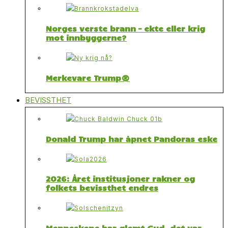
Norges verste brann – ekte eller krig
mot innbyggerne?
Merkevare Trump®
BEVISSTHET
Donald Trump har åpnet Pandoras eske
2026: Året institusjoner rakner og
folkets bevissthet endres
Menneskene har glemt Gud, det var