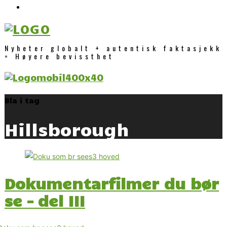
Nyheter globalt + autentisk faktasjekk
= Høyere bevissthet
Bla i tag
Hillsborough
Dokumentarfilmer du bør
se – del III