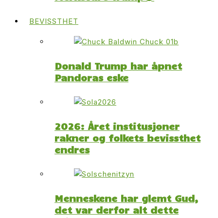
BEVISSTHET
Donald Trump har åpnet
Pandoras eske
2026: Året institusjoner
rakner og folkets bevissthet
endres
Menneskene har glemt Gud,
det var derfor alt dette