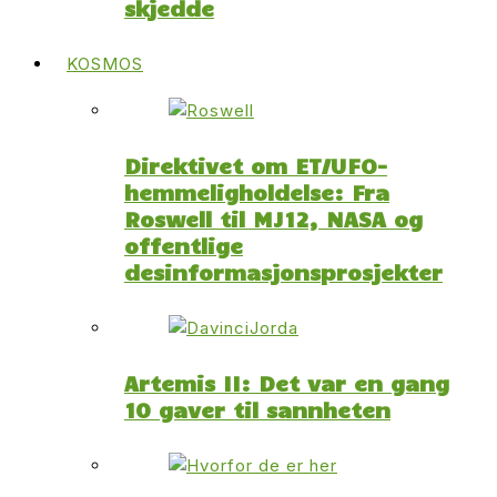
skjedde
KOSMOS
Direktivet om ET/UFO-
hemmeligholdelse: Fra
Roswell til MJ12, NASA og
offentlige
desinformasjonsprosjekter
Artemis II: Det var en gang
10 gaver til sannheten