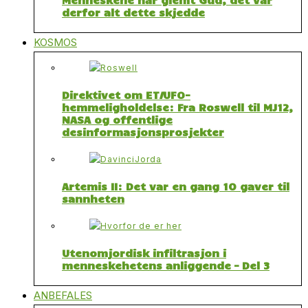
derfor alt dette skjedde
KOSMOS
Direktivet om ET/UFO-
hemmeligholdelse: Fra Roswell til MJ12,
NASA og offentlige
desinformasjonsprosjekter
Artemis II: Det var en gang 10 gaver til
sannheten
Utenomjordisk infiltrasjon i
menneskehetens anliggende – Del 3
ANBEFALES