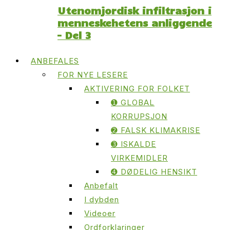
Utenomjordisk infiltrasjon i
menneskehetens anliggende
– Del 3
ANBEFALES
FOR NYE LESERE
AKTIVERING FOR FOLKET
➊ GLOBAL
KORRUPSJON
➋ FALSK KLIMAKRISE
➌ ISKALDE
VIRKEMIDLER
➍ DØDELIG HENSIKT
Anbefalt
I dybden
Videoer
Ordforklaringer