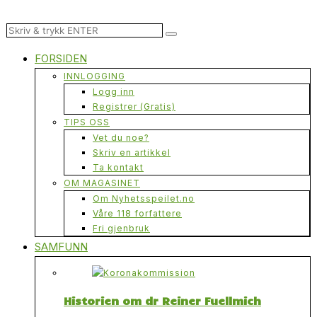
FORSIDEN
INNLOGGING
Logg inn
Registrer (Gratis)
TIPS OSS
Vet du noe?
Skriv en artikkel
Ta kontakt
OM MAGASINET
Om Nyhetsspeilet.no
Våre 118 forfattere
Fri gjenbruk
SAMFUNN
Historien om dr Reiner Fuellmich