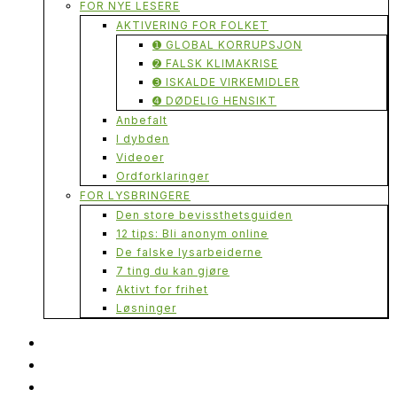
FOR NYE LESERE
AKTIVERING FOR FOLKET
➊ GLOBAL KORRUPSJON
➋ FALSK KLIMAKRISE
➌ ISKALDE VIRKEMIDLER
➍ DØDELIG HENSIKT
Anbefalt
I dybden
Videoer
Ordforklaringer
FOR LYSBRINGERE
Den store bevissthetsguiden
12 tips: Bli anonym online
De falske lysarbeiderne
7 ting du kan gjøre
Aktivt for frihet
Løsninger