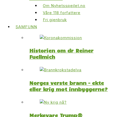
Om Nyhetsspeilet.no
Våre 118 forfattere
Fri gjenbruk
SAMFUNN
Historien om dr Reiner
Fuellmich
Norges verste brann – ekte
eller krig mot innbyggerne?
Merkevare Trump®