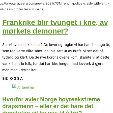
ps://www.aljazeera.com/news/2021/7/31/french-police-clash-with-anti-
id-pass-protesters-in-paris
Frankrike blir tvunget i kne, av
mørkets demoner?
Ser vi hva som kommer? De lover og regler vi har hatt i mange år,
som regulerte våre samfunn, ble satt ut av kraft. Vi ser det nå
tydelig og klart: Da de nye koronalovene kom, skjønte vi at dette
var kriminelle folk, for det har ikke lenger med lovverk å gjøre,
men med kriminalitet.
SE OGSÅ
Hvorfor avler Norge høyreekstreme
drapsmenn – eller er det bare det
dypstaten vil ha oss til å tro?