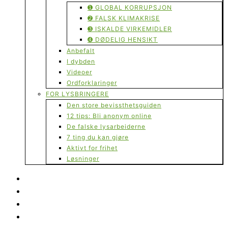
➊ GLOBAL KORRUPSJON
➋ FALSK KLIMAKRISE
➌ ISKALDE VIRKEMIDLER
➍ DØDELIG HENSIKT
Anbefalt
I dybden
Videoer
Ordforklaringer
FOR LYSBRINGERE
Den store bevissthetsguiden
12 tips: Bli anonym online
De falske lysarbeiderne
7 ting du kan gjøre
Aktivt for frihet
Løsninger