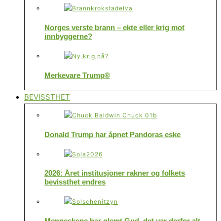
Norges verste brann – ekte eller krig mot
innbyggerne?
Merkevare Trump®
BEVISSTHET
Donald Trump har åpnet Pandoras eske
2026: Året institusjoner rakner og folkets
bevissthet endres
Menneskene har glemt Gud, det var derfor alt