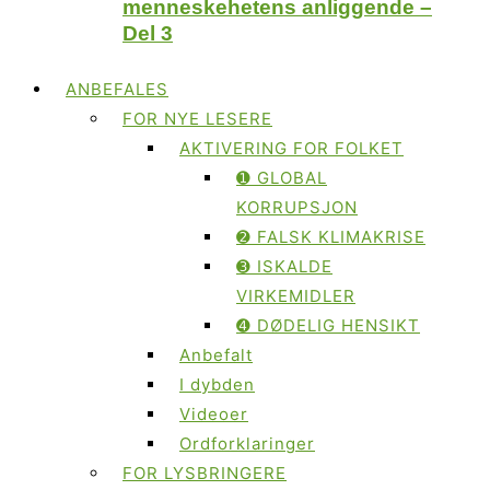
menneskehetens anliggende –
Del 3
ANBEFALES
FOR NYE LESERE
AKTIVERING FOR FOLKET
➊ GLOBAL
KORRUPSJON
➋ FALSK KLIMAKRISE
➌ ISKALDE
VIRKEMIDLER
➍ DØDELIG HENSIKT
Anbefalt
I dybden
Videoer
Ordforklaringer
FOR LYSBRINGERE