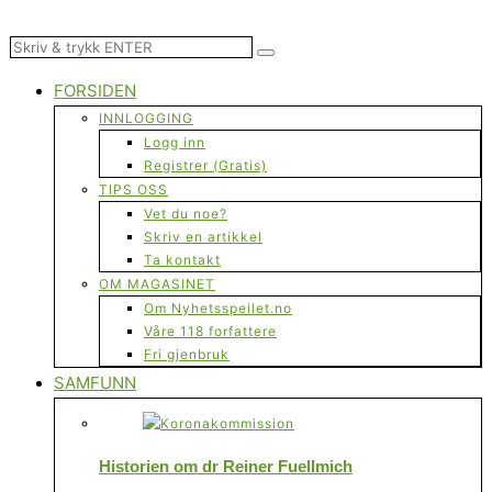
FORSIDEN
INNLOGGING
Logg inn
Registrer (Gratis)
TIPS OSS
Vet du noe?
Skriv en artikkel
Ta kontakt
OM MAGASINET
Om Nyhetsspeilet.no
Våre 118 forfattere
Fri gjenbruk
SAMFUNN
Historien om dr Reiner Fuellmich