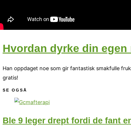
Hvordan dyrke din egen
­­­Han oppdaget noe som gir fantastisk smakfulle fru
gratis!
SE OGSÅ
Ble 9 leger drept fordi de fant e