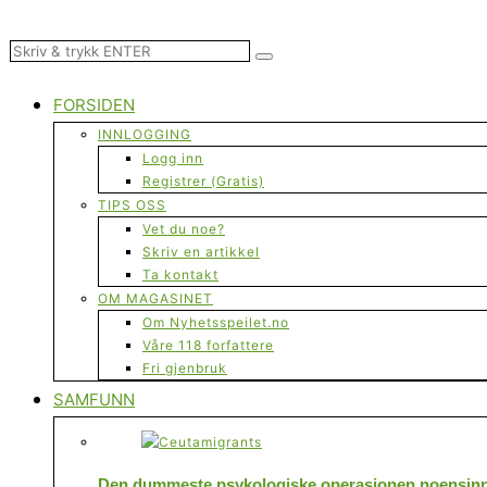
FORSIDEN
INNLOGGING
Logg inn
Registrer (Gratis)
TIPS OSS
Vet du noe?
Skriv en artikkel
Ta kontakt
OM MAGASINET
Om Nyhetsspeilet.no
Våre 118 forfattere
Fri gjenbruk
SAMFUNN
Den dummeste psykologiske operasjonen noensinne 