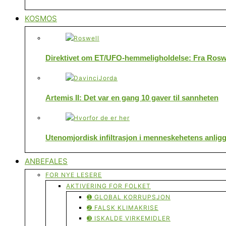
KOSMOS
Direktivet om ET/UFO-hemmeligholdelse: Fra Roswe
Artemis II: Det var en gang 10 gaver til sannheten
Utenomjordisk infiltrasjon i menneskehetens anlig
ANBEFALES
FOR NYE LESERE
AKTIVERING FOR FOLKET
➊ GLOBAL KORRUPSJON
➋ FALSK KLIMAKRISE
➌ ISKALDE VIRKEMIDLER