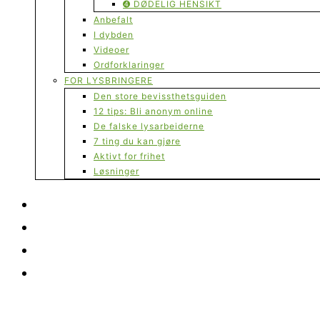
➍ DØDELIG HENSIKT
Anbefalt
I dybden
Videoer
Ordforklaringer
FOR LYSBRINGERE
Den store bevissthetsguiden
12 tips: Bli anonym online
De falske lysarbeiderne
7 ting du kan gjøre
Aktivt for frihet
Løsninger