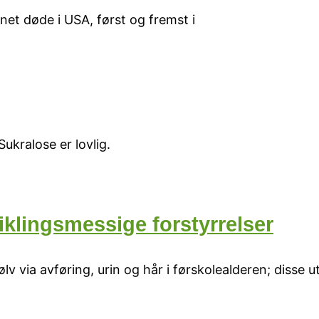
unnet døde i USA, først og fremst i
ukralose er lovlig.
iklingsmessige forstyrrelser
lv via avføring, urin og hår i førskolealderen; disse u