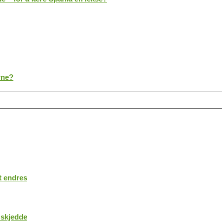
rne?
t endres
 skjedde