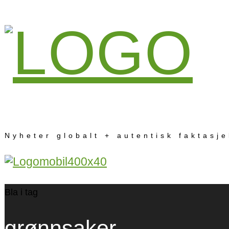
Nyheter globalt + autentisk faktasj
Bla i tag
grønnsaker