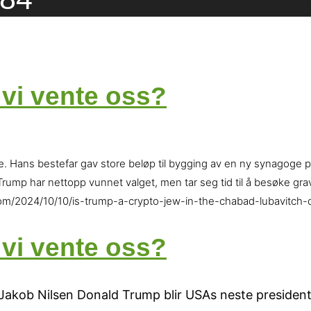
vi vente oss?
ide. Hans bestefar gav store beløp til bygging av en ny synagoge
p har nettopp vunnet valget, men tar seg tid til å besøke graven
um.com/2024/10/10/is-trump-a-crypto-jew-in-the-chabad-lubavitch-c
vi vente oss?
 Jakob Nilsen Donald Trump blir USAs neste president