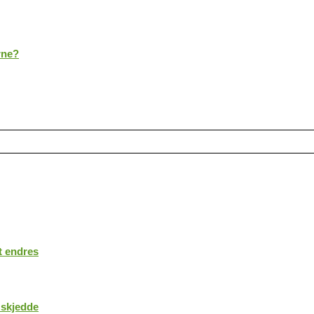
rne?
t endres
 skjedde