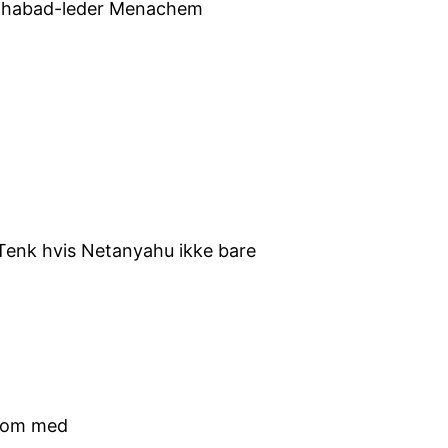
l Chabad-leder Menachem
r? Tenk hvis Netanyahu ikke bare
vkom med