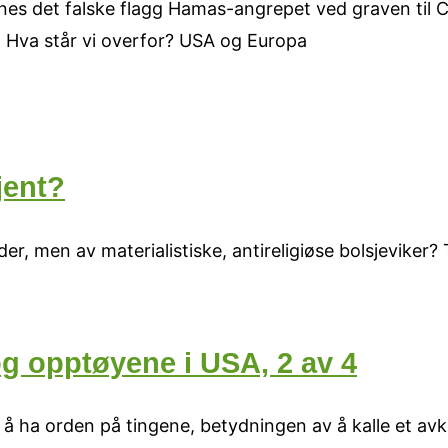
innes det falske flagg Hamas-angrepet ved graven ti
 Hva står vi overfor? USA og Europa
kjent?
øder, men av materialistiske, antireligiøse bolsjevike
 opptøyene i USA, 2 av 4
r å ha orden på tingene, betydningen av å kalle et a