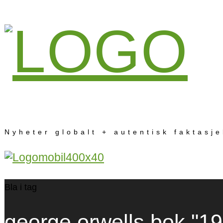
Nyheter globalt + autentisk faktasj
Bla i tag
george orwells bok "1