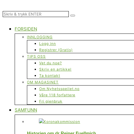
FORSIDEN
INNLOGGING
Logg inn
Registrer (Gratis)
TIPS OSS
Vet du noe?
Skriv en artikkel
Ta kontakt
OM MAGASINET
Om Nyhetsspeilet.no
Våre 118 forfattere
Fri gjenbruk
SAMFUNN
Historien om dr Reiner Fuellmich