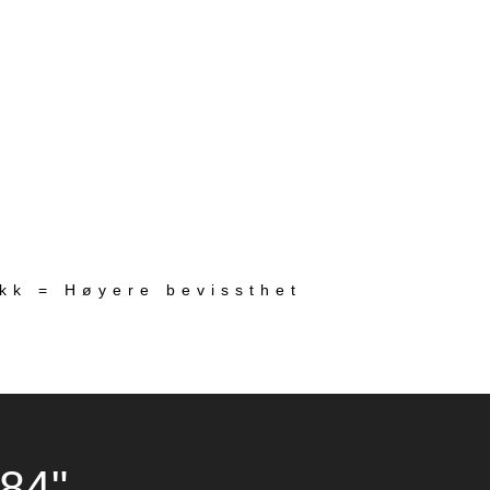
ekk = Høyere bevissthet
984"