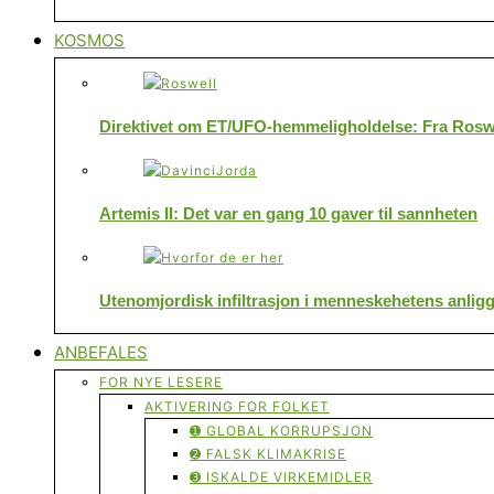
KOSMOS
Direktivet om ET/UFO-hemmeligholdelse: Fra Roswe
Artemis II: Det var en gang 10 gaver til sannheten
Utenomjordisk infiltrasjon i menneskehetens anlig
ANBEFALES
FOR NYE LESERE
AKTIVERING FOR FOLKET
➊ GLOBAL KORRUPSJON
➋ FALSK KLIMAKRISE
➌ ISKALDE VIRKEMIDLER