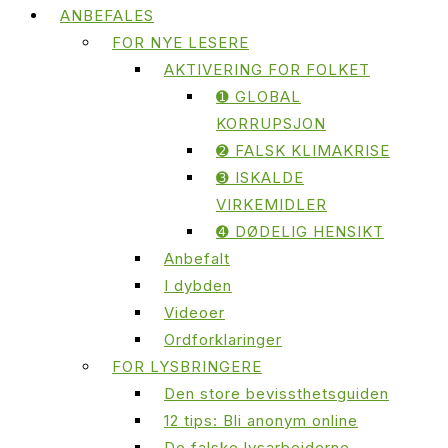
ANBEFALES
FOR NYE LESERE
AKTIVERING FOR FOLKET
➊ GLOBAL
KORRUPSJON
➋ FALSK KLIMAKRISE
➌ ISKALDE
VIRKEMIDLER
➍ DØDELIG HENSIKT
Anbefalt
I dybden
Videoer
Ordforklaringer
FOR LYSBRINGERE
Den store bevissthetsguiden
12 tips: Bli anonym online
De falske lysarbeiderne