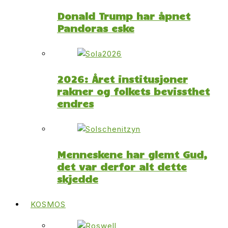
Donald Trump har åpnet
Pandoras eske
2026: Året institusjoner
rakner og folkets bevissthet
endres
Menneskene har glemt Gud,
det var derfor alt dette
skjedde
KOSMOS