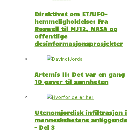
Direktivet om ET/UFO-
hemmeligholdelse: Fra
Roswell til MJ12, NASA og
offentlige
desinformasjonsprosjekter
Artemis II: Det var en gang
10 gaver til sannheten
Utenomjordisk infiltrasjon i
menneskehetens anliggende
– Del 3