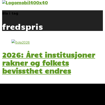
Bla i tag
fredspris
2026: Året institusjoner
rakner og folkets
bevissthet endres