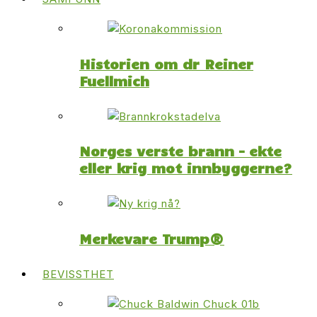
Historien om dr Reiner
Fuellmich
Norges verste brann – ekte
eller krig mot innbyggerne?
Merkevare Trump®
BEVISSTHET