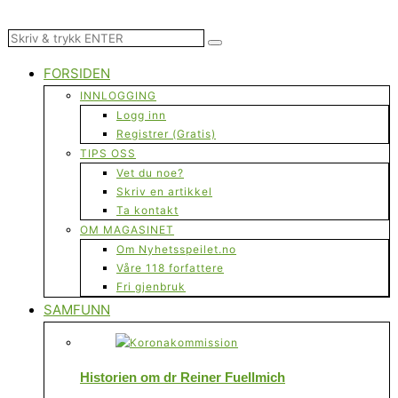
FORSIDEN
INNLOGGING
Logg inn
Registrer (Gratis)
TIPS OSS
Vet du noe?
Skriv en artikkel
Ta kontakt
OM MAGASINET
Om Nyhetsspeilet.no
Våre 118 forfattere
Fri gjenbruk
SAMFUNN
Historien om dr Reiner Fuellmich