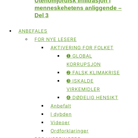
Utenomjordisk infiltrasjon i
menneskehetens anliggende –
Del 3
ANBEFALES
FOR NYE LESERE
AKTIVERING FOR FOLKET
➊ GLOBAL
KORRUPSJON
➋ FALSK KLIMAKRISE
➌ ISKALDE
VIRKEMIDLER
➍ DØDELIG HENSIKT
Anbefalt
I dybden
Videoer
Ordforklaringer