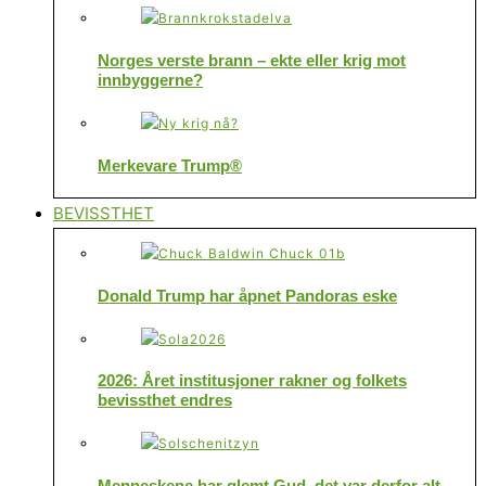
Norges verste brann – ekte eller krig mot
innbyggerne?
Merkevare Trump®
BEVISSTHET
Donald Trump har åpnet Pandoras eske
2026: Året institusjoner rakner og folkets
bevissthet endres
Menneskene har glemt Gud, det var derfor alt