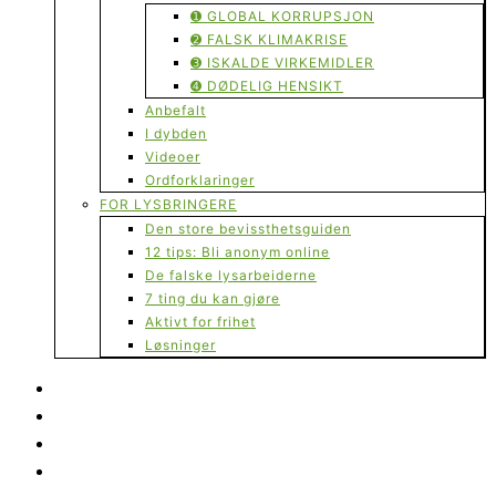
➊ GLOBAL KORRUPSJON
➋ FALSK KLIMAKRISE
➌ ISKALDE VIRKEMIDLER
➍ DØDELIG HENSIKT
Anbefalt
I dybden
Videoer
Ordforklaringer
FOR LYSBRINGERE
Den store bevissthetsguiden
12 tips: Bli anonym online
De falske lysarbeiderne
7 ting du kan gjøre
Aktivt for frihet
Løsninger