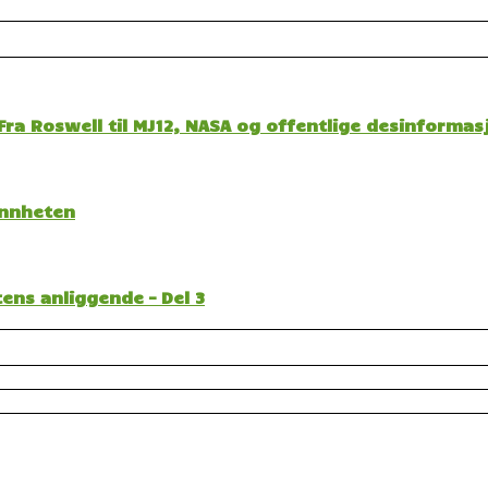
ra Roswell til MJ12, NASA og offentlige desinformas
sannheten
ens anliggende – Del 3