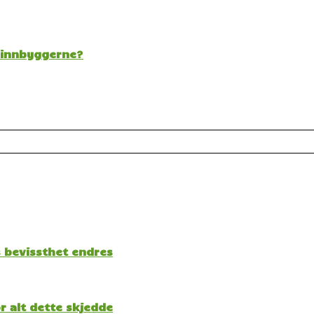
t innbyggerne?
s bevissthet endres
 alt dette skjedde