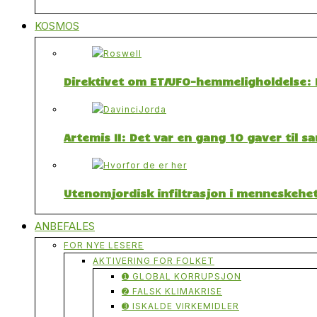
KOSMOS
Direktivet om ET/UFO-hemmeligholdelse: F
Artemis II: Det var en gang 10 gaver til 
Utenomjordisk infiltrasjon i menneskehet
ANBEFALES
FOR NYE LESERE
AKTIVERING FOR FOLKET
➊ GLOBAL KORRUPSJON
➋ FALSK KLIMAKRISE
➌ ISKALDE VIRKEMIDLER