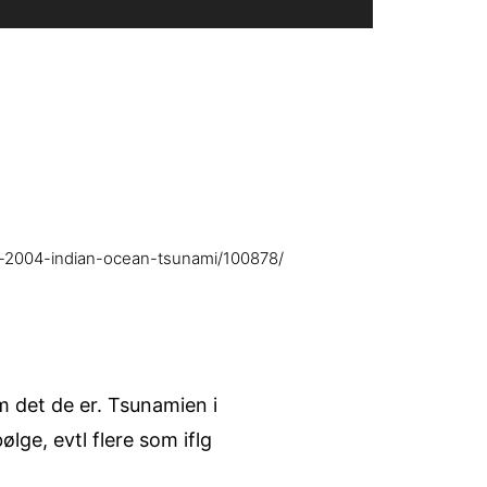
e-2004-indian-ocean-tsunami/100878/
om det de er. Tsunamien i
lge, evtl flere som iflg