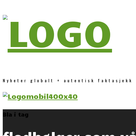
Nyheter globalt + autentisk faktasjekk
Bla i tag
flodbølger som v