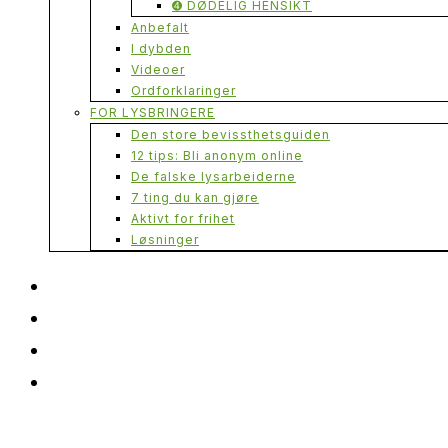
➍ DØDELIG HENSIKT
Anbefalt
I dybden
Videoer
Ordforklaringer
FOR LYSBRINGERE
Den store bevissthetsguiden
12 tips: Bli anonym online
De falske lysarbeiderne
7 ting du kan gjøre
Aktivt for frihet
Løsninger