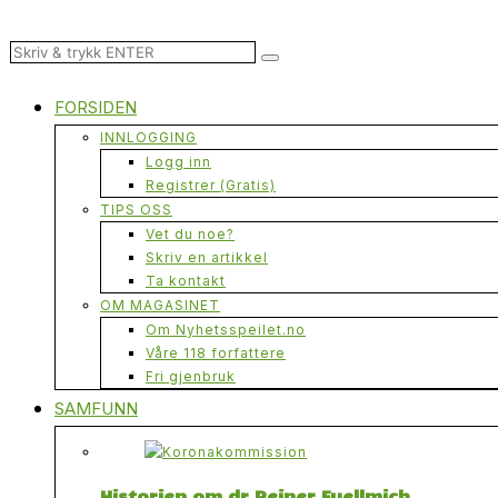
FORSIDEN
INNLOGGING
Logg inn
Registrer (Gratis)
TIPS OSS
Vet du noe?
Skriv en artikkel
Ta kontakt
OM MAGASINET
Om Nyhetsspeilet.no
Våre 118 forfattere
Fri gjenbruk
SAMFUNN
Historien om dr Reiner Fuellmich