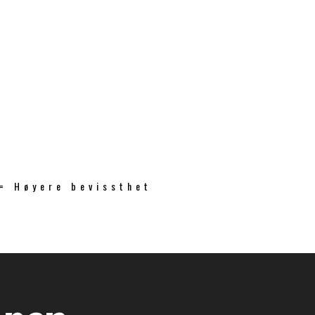
 = Høyere bevissthet
åpen