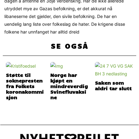
dagen å antenne en 3dje Verdenskrig. Har de ikke allerede
utryddet mye av Gazas befolkning, er det akkurat nå
libaneserne det gjelder, den sivile befolkning. De har en
uendelig lang liste over folkeslag de hater. De krigene disse
folkene har unnfanget har alltid dreid
SE OGSÅ
Støtte til
Norge har
soknepresten
kjøpt en
Saken som
fra Folkets
mindreverdig
aldri tar slutt
koronakommi
Svinefluvaksi
sjon
ne