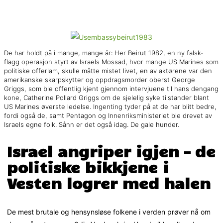
De har holdt på i mange, mange år: Her Beirut 1982, en ny falsk-
flagg operasjon styrt av Israels Mossad, hvor mange US Marines som
politiske offerlam, skulle måtte mistet livet, en av aktørene var den
amerikanske skarpskytter og oppdragsmorder oberst George
Griggs, som ble offentlig kjent gjennom intervjuene til hans dengang
kone, Catherine Pollard Griggs om de sjelelig syke tilstander blant
US Marines øverste ledelse. Ingenting tyder på at de har blitt bedre,
fordi også de, samt Pentagon og Innenriksministeriet ble drevet av
Israels egne folk. Sånn er det også idag. De gale hunder.
Israel angriper igjen – de
politiske bikkjene i
Vesten logrer med halen
De mest brutale og hensynsløse folkene i verden prøver nå om