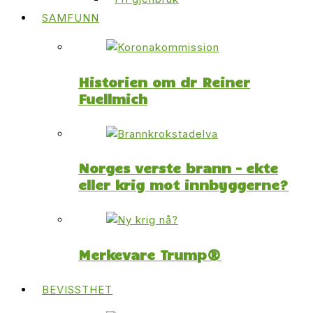
SAMFUNN
Historien om dr Reiner
Fuellmich
Norges verste brann – ekte
eller krig mot innbyggerne?
Merkevare Trump®
BEVISSTHET