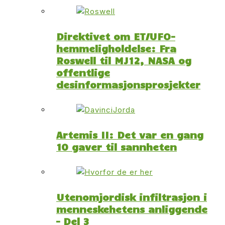
Direktivet om ET/UFO-
hemmeligholdelse: Fra
Roswell til MJ12, NASA og
offentlige
desinformasjonsprosjekter
Artemis II: Det var en gang
10 gaver til sannheten
Utenomjordisk infiltrasjon i
menneskehetens anliggende
– Del 3