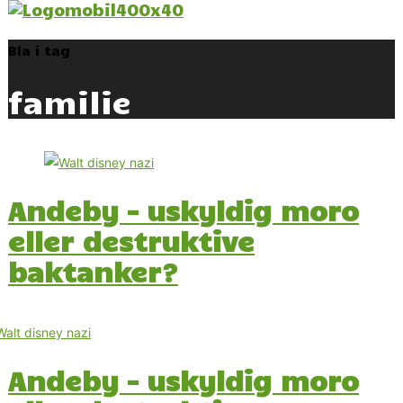
Bla i tag
familie
Andeby – uskyldig moro
eller destruktive
baktanker?
Andeby – uskyldig moro