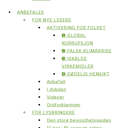
ANBEFALES
FOR NYE LESERE
AKTIVERING FOR FOLKET
➊ GLOBAL
KORRUPSJON
➋ FALSK KLIMAKRISE
➌ ISKALDE
VIRKEMIDLER
➍ DØDELIG HENSIKT
Anbefalt
I dybden
Videoer
Ordforklaringer
FOR LYSBRINGERE
Den store bevissthetsguiden
12 tips: Bli anonym online