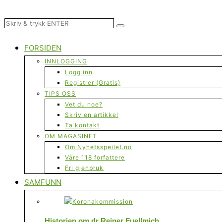
FORSIDEN
INNLOGGING
Logg inn
Registrer (Gratis)
TIPS OSS
Vet du noe?
Skriv en artikkel
Ta kontakt
OM MAGASINET
Om Nyhetsspeilet.no
Våre 118 forfattere
Fri gjenbruk
SAMFUNN
Historien om dr Reiner Fuellmich