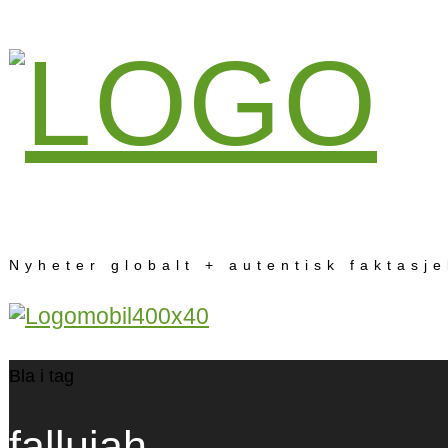
Nyheter globalt + autentisk faktasj
Bla i tag
fallujah