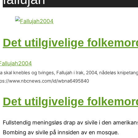
Det utilgivelige folkemor
a skal knebles og tvinges, Fallujah i Irak, 2004, nådeløs knipeta
tps://www.nbcnews.com/id/wbna6495840
Det utilgivelige folkemor
Fullstendig meningsløs drap av sivile i den amerika
Bombing av sivile på innsiden av en mosque.