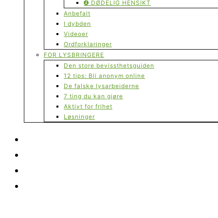
➍ DØDELIG HENSIKT
Anbefalt
I dybden
Videoer
Ordforklaringer
FOR LYSBRINGERE
Den store bevissthetsguiden
12 tips: Bli anonym online
De falske lysarbeiderne
7 ting du kan gjøre
Aktivt for frihet
Løsninger