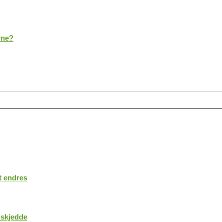
rne?
t endres
 skjedde