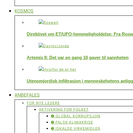
KOSMOS
Direktivet om ET/UFO-hemmeligholdelse: Fra Roswe
Artemis II: Det var en gang 10 gaver til sannheten
Utenomjordisk infiltrasjon i menneskehetens anlig
ANBEFALES
FOR NYE LESERE
AKTIVERING FOR FOLKET
➊ GLOBAL KORRUPSJON
➋ FALSK KLIMAKRISE
➌ ISKALDE VIRKEMIDLER