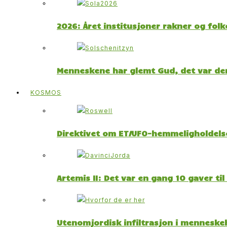
2026: Året institusjoner rakner og fol
Menneskene har glemt Gud, det var der
KOSMOS
Direktivet om ET/UFO-hemmeligholdelse
Artemis II: Det var en gang 10 gaver ti
Utenomjordisk infiltrasjon i menneskeh