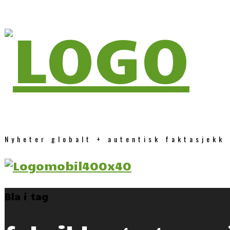
Nyheter globalt + autentisk faktasjekk
Bla i tag