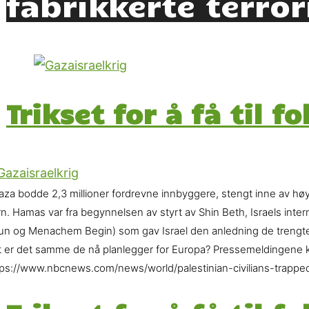
fabrikkerte terror
Trikset for å få til 
Gaza bodde 2,3 millioner fordrevne innbyggere, stengt inne av h
n. Hamas var fra begynnelsen av styrt av Shin Beth, Israels interne 
gun og Menachem Begin) som gav Israel den anledning de trengte
t er det samme de nå planlegger for Europa? Pressemeldingene k
tps://www.nbcnews.com/news/world/palestinian-civilians-trappe