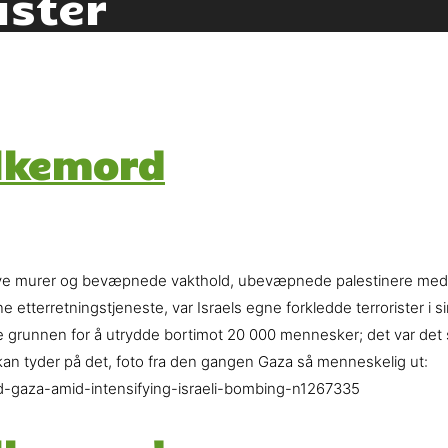
ister
folkemord
øye murer og bevæpnede vakthold, ubevæpnede palestinere med gj
etterretningstjeneste, var Israels egne forkledde terrorister i sin 
 grunnen for å utrydde bortimot 20 000 mennesker; det var det 
an tyder på det, foto fra den gangen Gaza så menneskelig ut:
d-gaza-amid-intensifying-israeli-bombing-n1267335