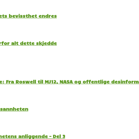
kets bevissthet endres
for alt dette skjedde
: Fra Roswell til MJ12, NASA og offentlige desinfor
l sannheten
etens anliggende – Del 3