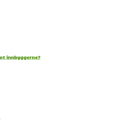
mot innbyggerne?
e