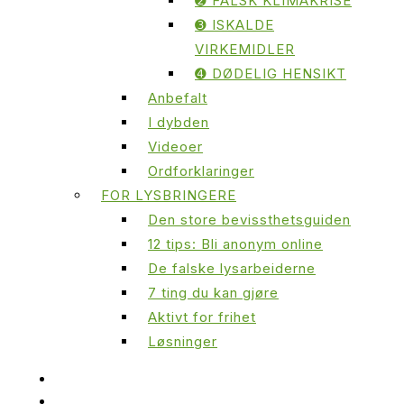
➋ FALSK KLIMAKRISE
➌ ISKALDE
VIRKEMIDLER
➍ DØDELIG HENSIKT
Anbefalt
I dybden
Videoer
Ordforklaringer
FOR LYSBRINGERE
Den store bevissthetsguiden
12 tips: Bli anonym online
De falske lysarbeiderne
7 ting du kan gjøre
Aktivt for frihet
Løsninger