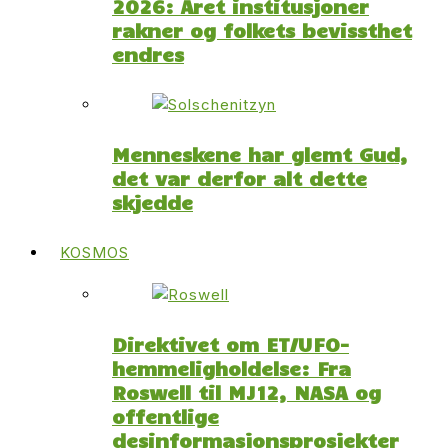
2026: Året institusjoner
rakner og folkets bevissthet
endres
Menneskene har glemt Gud,
det var derfor alt dette
skjedde
KOSMOS
Direktivet om ET/UFO-
hemmeligholdelse: Fra
Roswell til MJ12, NASA og
offentlige
desinformasjonsprosjekter