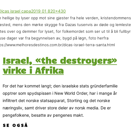
 hellige by lyser opp mot sine gjester fra hele verden, kristendommens
ested, mens den mørke skygge fra Gazas tusenvis av døde og lemlest
tes over og demmer for lyset, for folkemordet som ser ut til å bli fullby
isse dager var fra begynnelsen av, bygd på løgn, foto herfra
ps://www.melhoresdestinos.com.br/dicas-israel-terra-santa.html
Israel, «the destroyers»
virke i Afrika
For det har kommet langt; den israelske stats gründerfamilie
opptrer som spydspissen i New World Order, har i mange år
infiltrert det norske statsapparat, Storting og det norske
næringsliv, samt driver store deler av norsk media. De er
pengefolkene, besatte av pengenes makt.
SE OGSÅ