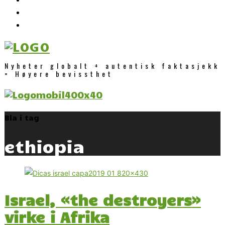
Nyheter globalt + autentisk faktasjekk
= Høyere bevissthet
Bla i tag
ethiopia
Israel, «the destroyers»
virke i Afrika