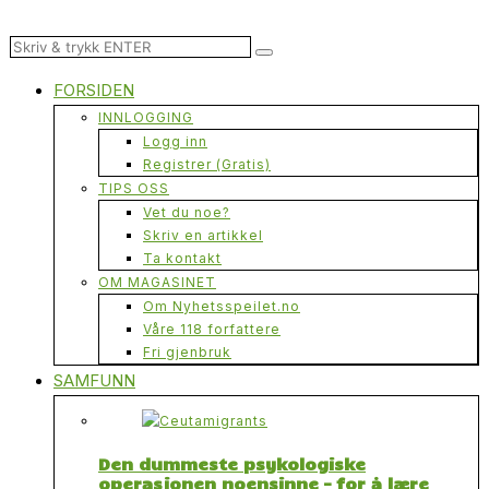
FORSIDEN
INNLOGGING
Logg inn
Registrer (Gratis)
TIPS OSS
Vet du noe?
Skriv en artikkel
Ta kontakt
OM MAGASINET
Om Nyhetsspeilet.no
Våre 118 forfattere
Fri gjenbruk
SAMFUNN
Den dummeste psykologiske
operasjonen noensinne – for å lære