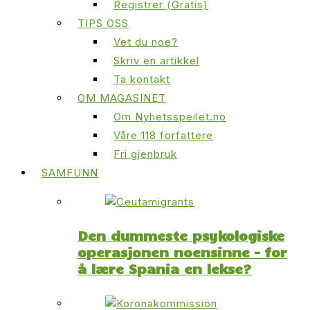
Registrer (Gratis)
TIPS OSS
Vet du noe?
Skriv en artikkel
Ta kontakt
OM MAGASINET
Om Nyhetsspeilet.no
Våre 118 forfattere
Fri gjenbruk
SAMFUNN
Den dummeste psykologiske
operasjonen noensinne – for
å lære Spania en lekse?