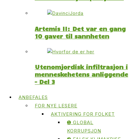
Artemis II: Det var en gang
10 gaver til sannheten
Utenomjordisk infiltrasjon i
menneskehetens anliggende
– Del 3
ANBEFALES
FOR NYE LESERE
AKTIVERING FOR FOLKET
➊ GLOBAL
KORRUPSJON