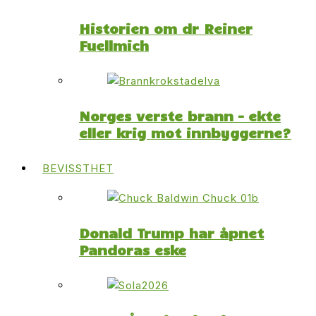
Historien om dr Reiner
Fuellmich
Norges verste brann – ekte
eller krig mot innbyggerne?
BEVISSTHET
Donald Trump har åpnet
Pandoras eske