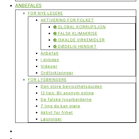
ANBEFALES
FOR NYE LESERE
AKTIVERING FOR FOLKET
➊ GLOBAL KORRUPSJON
➋ FALSK KLIMAKRISE
➌ ISKALDE VIRKEMIDLER
➍ DØDELIG HENSIKT
Anbefalt
I dybden
Videoer
Ordforklaringer
FOR LYSBRINGERE
Den store bevissthetsguiden
12 tips: Bli anonym online
De falske lysarbeiderne
7 ting du kan gjøre
Aktivt for frihet
Løsninger