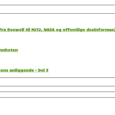
ra Roswell til MJ12, NASA og offentlige desinformas
sannheten
ens anliggende – Del 3