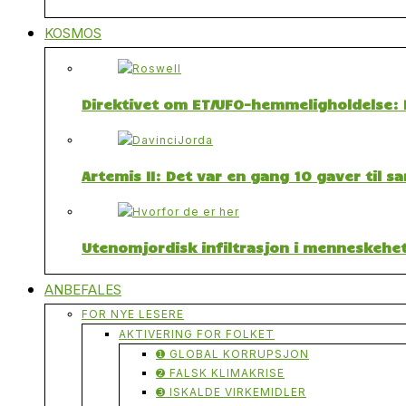
KOSMOS
Direktivet om ET/UFO-hemmeligholdelse: F
Artemis II: Det var en gang 10 gaver til 
Utenomjordisk infiltrasjon i menneskehet
ANBEFALES
FOR NYE LESERE
AKTIVERING FOR FOLKET
➊ GLOBAL KORRUPSJON
➋ FALSK KLIMAKRISE
➌ ISKALDE VIRKEMIDLER