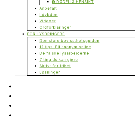
➍ DØDELIG HENSIKT
Anbefalt
I dybden
Videoer
Ordforklaringer
FOR LYSBRINGERE
Den store bevissthetsguiden
12 tips: Bli anonym online
De falske lysarbeiderne
7 ting du kan gjøre
Aktivt for frihet
Løsninger