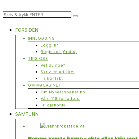
FORSIDEN
INNLOGGING
Logg inn
Registrer (Gratis)
TIPS OSS
Vet du noe?
Skriv en artikkel
Ta kontakt
OM MAGASINET
Om Nyhetsspeilet.no
Våre 118 forfattere
Fri gjenbruk
SAMFUNN
Norges verste brann – ekte eller krig mo