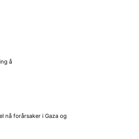
ing å
l nå forårsaker i Gaza og