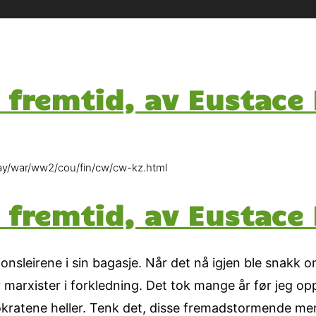
n fremtid, av Eustace
ssay/war/ww2/cou/fin/cw/cw-kz.html
n fremtid, av Eustace
nsleirene i sin bagasje. Når det nå igjen ble snakk o
 marxister i forkledning. Det tok mange år før jeg o
demokratene heller. Tenk det, disse fremadstormende m