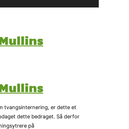
 Mullins
 Mullins
m tvangsinternering, er dette et
ppdaget dette bedraget. Så derfor
eningsytrere på