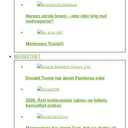
Norges verste brann – ekte eller krig mot
innbyggerne?
Merkevare Trump®
BEVISSTHET
Donald Trump har åpnet Pandoras eske
2026: Året institusjoner rakner og folkets
bevissthet endres
Menneskene har glemt Gud, det var derfor alt