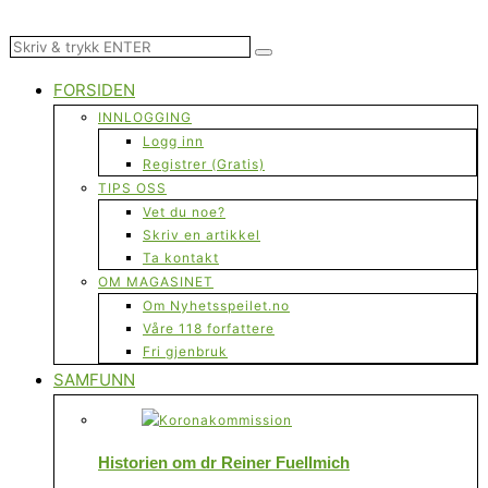
FORSIDEN
INNLOGGING
Logg inn
Registrer (Gratis)
TIPS OSS
Vet du noe?
Skriv en artikkel
Ta kontakt
OM MAGASINET
Om Nyhetsspeilet.no
Våre 118 forfattere
Fri gjenbruk
SAMFUNN
Historien om dr Reiner Fuellmich