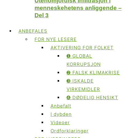
Utenomjordisk infiltrasjon i
menneskehetens anliggende –
Del 3
ANBEFALES
FOR NYE LESERE
AKTIVERING FOR FOLKET
➊ GLOBAL
KORRUPSJON
➋ FALSK KLIMAKRISE
➌ ISKALDE
VIRKEMIDLER
➍ DØDELIG HENSIKT
Anbefalt
I dybden
Videoer
Ordforklaringer