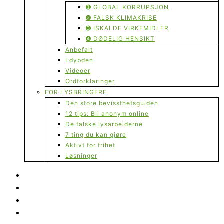
➊ GLOBAL KORRUPSJON
➋ FALSK KLIMAKRISE
➌ ISKALDE VIRKEMIDLER
➍ DØDELIG HENSIKT
Anbefalt
I dybden
Videoer
Ordforklaringer
FOR LYSBRINGERE
Den store bevissthetsguiden
12 tips: Bli anonym online
De falske lysarbeiderne
7 ting du kan gjøre
Aktivt for frihet
Løsninger