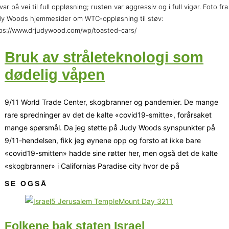
var på vei til full oppløsning; rusten var aggressiv og i full vigør. Foto fra
y Woods hjemmesider om WTC-oppløsning til støv:
ps://www.drjudywood.com/wp/toasted-cars/
Bruk av stråleteknologi som
dødelig våpen
9/11 World Trade Center, skogbranner og pandemier. De mange
rare spredninger av det de kalte «covid19-smitte», forårsaket
mange spørsmål. Da jeg støtte på Judy Woods synspunkter på
9/11-hendelsen, fikk jeg øynene opp og forsto at ikke bare
«covid19-smitten» hadde sine røtter her, men også det de kalte
«skogbranner» i Californias Paradise city hvor de på
SE OGSÅ
Folkene bak staten Israel